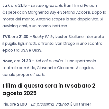
La7
, ore
21.15
–
Le fate ignoranti
. È un film di Ferzan
Özpetek con Margherita Buy e Stefano Accorsi. Dopo la
morte del marito, Antonia scopre la sua doppia vita. Si
avvicina, così, a un mondo inatteso.
TV8
, ore
21.30
–
Rocky IV
. Sylvester Stallone interpreta
il pugile. Egli, infatti, affronta Ivan Drago in uno scontro
epico tra USA e URSS.
Nove
, ore
21.30
–
Tel chi el telùn
. È uno spettacolo
teatrale con Aldo, Giovanni e Giacomo. A seguire, il
canale propone
I corti
.
I film di questa sera in tv sabato 2
agosto 2025
Iris
, ore
21.00
–
La prossima vittima
. È un thriller