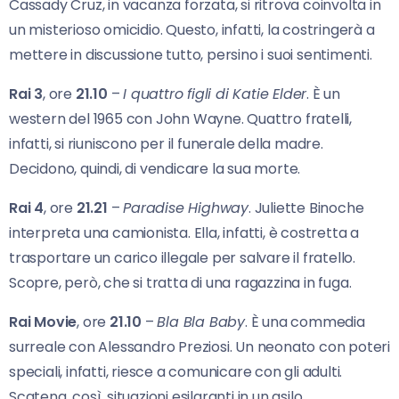
Cassady Cruz, in vacanza forzata, si ritrova coinvolta in
un misterioso omicidio. Questo, infatti, la costringerà a
mettere in discussione tutto, persino i suoi sentimenti.
Rai 3
, ore
21.10
–
I quattro figli di Katie Elder
. È un
western del 1965 con John Wayne. Quattro fratelli,
infatti, si riuniscono per il funerale della madre.
Decidono, quindi, di vendicare la sua morte.
Rai 4
, ore
21.21
–
Paradise Highway
. Juliette Binoche
interpreta una camionista. Ella, infatti, è costretta a
trasportare un carico illegale per salvare il fratello.
Scopre, però, che si tratta di una ragazzina in fuga.
Rai Movie
, ore
21.10
–
Bla Bla Baby
. È una commedia
surreale con Alessandro Preziosi. Un neonato con poteri
speciali, infatti, riesce a comunicare con gli adulti.
Scatena, così, situazioni esilaranti in un asilo.