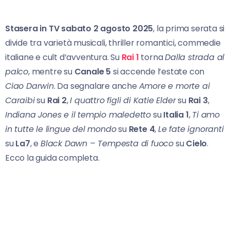
Stasera in TV sabato 2 agosto 2025
, la prima serata si
divide tra varietà musicali, thriller romantici, commedie
italiane e cult d’avventura. Su
Rai 1
torna
Dalla strada al
palco
, mentre su
Canale 5
si accende l’estate con
Ciao Darwin
. Da segnalare anche
Amore e morte ai
Caraibi
su
Rai 2
,
I quattro figli di Katie Elder
su
Rai 3
,
Indiana Jones e il tempio maledetto
su
Italia 1
,
Ti amo
in tutte le lingue del mondo
su
Rete 4
,
Le fate ignoranti
su
La7
, e
Black Dawn – Tempesta di fuoco
su
Cielo
.
Ecco la guida completa.