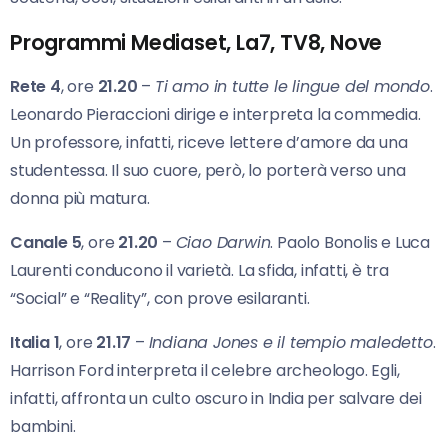
Programmi Mediaset, La7, TV8, Nove
Rete 4
, ore
21.20
–
Ti amo in tutte le lingue del mondo
.
Leonardo Pieraccioni dirige e interpreta la commedia.
Un professore, infatti, riceve lettere d’amore da una
studentessa. Il suo cuore, però, lo porterà verso una
donna più matura.
Canale 5
, ore
21.20
–
Ciao Darwin
. Paolo Bonolis e Luca
Laurenti conducono il varietà. La sfida, infatti, è tra
“Social” e “Reality”, con prove esilaranti.
Italia 1
, ore
21.17
–
Indiana Jones e il tempio maledetto
.
Harrison Ford interpreta il celebre archeologo. Egli,
infatti, affronta un culto oscuro in India per salvare dei
bambini.