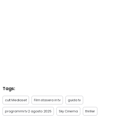
Tags:
cult Mediaset
Film stasera in tv
guida tv
programmi tv 2 agosto 2025
Sky Cinema
thriller