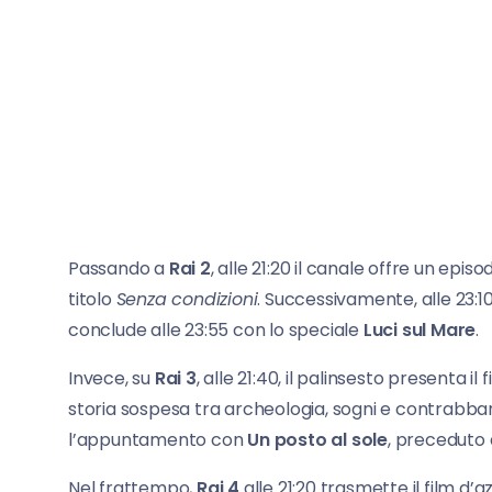
Passando a
Rai 2
, alle 21:20 il canale offre un epis
titolo
Senza condizioni
. Successivamente, alle 23:1
conclude alle 23:55 con lo speciale
Luci sul Mare
.
Invece, su
Rai 3
, alle 21:40, il palinsesto presenta il 
storia sospesa tra archeologia, sogni e contrabba
l’appuntamento con
Un posto al sole
, preceduto
Nel frattempo,
Rai 4
alle 21:20 trasmette il film d’