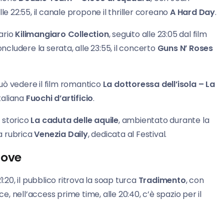
 22:55, il canale propone il thriller coreano
A Hard Day
.
tario
Kilimangiaro Collection
, seguito alle 23:05 dal film
oncludere la serata, alle 23:55, il concerto
Guns N’ Roses
o può vedere il film romantico
La dottoressa dell’isola – La
italiana
Fuochi d’artificio
.
lm storico
La caduta delle aquile
, ambientato durante la
la rubrica
Venezia Daily
, dedicata al Festival.
Nove
 21:20, il pubblico ritrova la soap turca
Tradimento
, con
ce, nell’access prime time, alle 20:40, c’è spazio per il