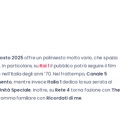
gosto 2025
offre un palinsesto molto vario, che spazia
i. In particolare, su
Rai 1
il pubblico potrà seguire il film
nell’Italia degli anni ’70. Nel frattempo,
Canale 5
mento
, mentre invece
Italia 1
dedica la sua serata al
nità Speciale
. Inoltre, su
Rete 4
torna l’azione con
The
dramma familiare con
Ricordati di me
.