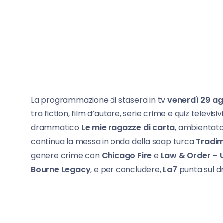
La programmazione di stasera in tv
venerdì 29 a
tra fiction, film d’autore, serie crime e quiz televisiv
drammatico
Le mie ragazze di carta
, ambientato 
continua la messa in onda della soap turca
Tradi
genere crime con
Chicago Fire
e
Law & Order – U
Bourne Legacy
, e per concludere,
La7
punta sul 