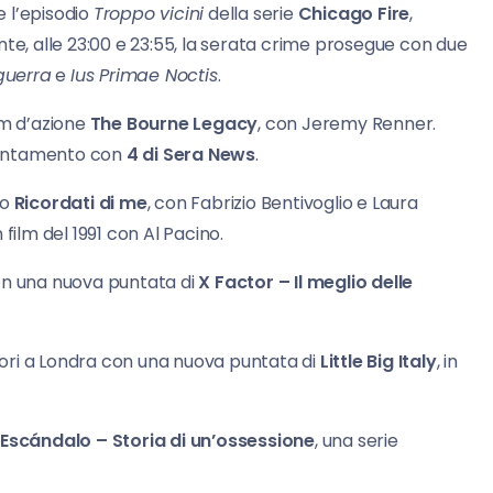
e l’episodio
Troppo vicini
della serie
Chicago Fire
,
te, alle 23:00 e 23:55, la serata crime prosegue con due
 guerra
e
Ius Primae Noctis
.
film d’azione
The Bourne Legacy
, con Jeremy Renner.
ppuntamento con
4 di Sera News
.
co
Ricordati di me
, con Fabrizio Bentivoglio e Laura
n film del 1991 con Al Pacino.
con una nuova puntata di
X Factor – Il meglio delle
tatori a Londra con una nuova puntata di
Little Big Italy
, in
i
Escándalo – Storia di un’ossessione
, una serie