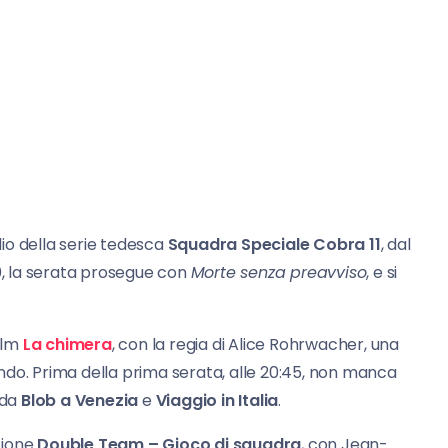
odio della serie tedesca
Squadra Speciale Cobra 11
, dal
0, la serata prosegue con
Morte senza preavviso
, e si
film
La chimera
, con la regia di Alice Rohrwacher, una
ndo. Prima della prima serata, alle 20:45, non manca
 da
Blob a Venezia
e
Viaggio in Italia
.
azione
Double Team – Gioco di squadra
, con Jean-