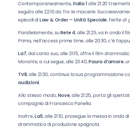
Contemporaneamente,
Italia 1
alle 21:20 trasmett
seguito alle 22:10 da
Tra le macerie
. Successivamen
episodi di
Law & Order – Unità Speciale
:
Ferite di
Parallelamente, su
Rete 4
, alle 21:25, va in onda il 
Prima, nell’access prime time, alle 20:30, c’è l’a
La7
, dal canto suo, alle 21:15, offre il film drammati
Morante, a cui segue, alle 23:40,
Paura d’amare
, u
TV8
, alle 21:30, continua la sua programmazione 
audizioni
.
Allo stesso modo,
Nove
, alle 21:25, porta gli spet
compagnia di Francesco Panella.
Inoltre,
La5
, alle 21:10, prosegue la messa in onda d
drammatica di produzione spagnola.