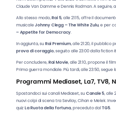
Claude Van Damme e Dennis Rodman. A seguire, alle
Allo stesso modo,
Rai 5
, alle 21:15, offre il documen
musicale
Johnny Clegg – The White Zulu
, e per c
– Appetite for Democracy
.
In aggiunta, su
Rai Premium
, alle 21:20, il pubblic
prova di coraggio
, seguito alle 23:00 dalla fiction 
Per concludere,
Rai Movie
, alle 21:10, propone il fi
Prima guerra mondiale. Più tardi, alle 23:50, segue 
Programmi Mediaset, La7, TV8, 
Spostandoci sui canali Mediaset, su
Canale 5
, alle
nuovi colpi di scena tra Sevilay, Cihan e Melek. Inve
quiz
La Ruota della fortuna
, preceduto dal
TG5
.