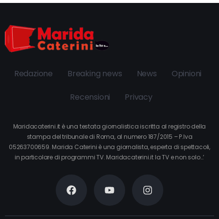
Redazione
Breaking news
News
Opinioni
Recensioni
Privacy
Maridacaterini.it è una testata giornalistica iscritta al registro della
stampa del tribunale di Roma, al numero 187/2015 – P.Iva
05263700659. Marida Caterini è una giornalista, esperta di spettacoli,
in particolare di programmi TV. Maridacaterini.it la TV e non solo…’