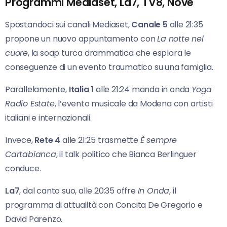
Programmi Mediaset, La7, TV8, Nove
Spostandoci sui canali Mediaset,
Canale 5
alle 21:35
propone un nuovo appuntamento con
La notte nel
cuore
, la soap turca drammatica che esplora le
conseguenze di un evento traumatico su una famiglia.
Parallelamente,
Italia 1
alle 21:24 manda in onda
Yoga
Radio Estate
, l’evento musicale da Modena con artisti
italiani e internazionali.
Invece,
Rete 4
alle 21:25 trasmette
È sempre
Cartabianca
, il talk politico che Bianca Berlinguer
conduce.
La7
, dal canto suo, alle 20:35 offre
In Onda
, il
programma di attualità con Concita De Gregorio e
David Parenzo.