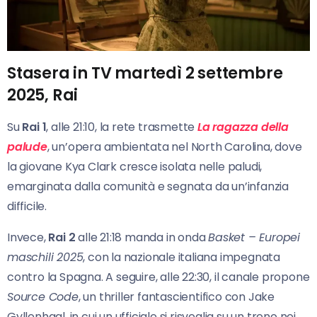
Stasera in TV martedì 2 settembre
2025, Rai
Su
Rai 1
, alle 21:10, la rete trasmette
La ragazza della
palude
, un’opera ambientata nel North Carolina, dove
la giovane Kya Clark cresce isolata nelle paludi,
emarginata dalla comunità e segnata da un’infanzia
difficile.
Invece,
Rai 2
alle 21:18 manda in onda
Basket – Europei
maschili 2025
, con la nazionale italiana impegnata
contro la Spagna. A seguire, alle 22:30, il canale propone
Source Code
, un thriller fantascientifico con Jake
Gyllenhaal, in cui un ufficiale si risveglia su un treno nei