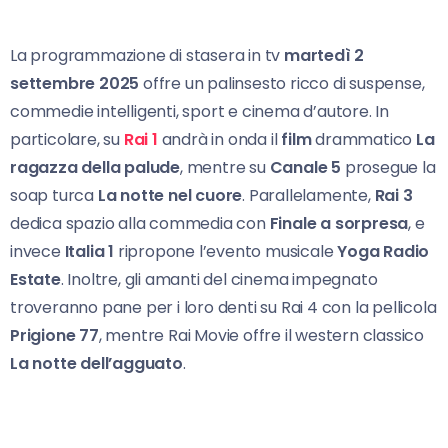
La programmazione di stasera in tv
martedì 2
settembre 2025
offre un palinsesto ricco di suspense,
commedie intelligenti, sport e cinema d’autore. In
particolare, su
Rai 1
andrà in onda il
film
drammatico
La
ragazza della palude
, mentre su
Canale 5
prosegue la
soap turca
La notte nel cuore
. Parallelamente,
Rai 3
dedica spazio alla commedia con
Finale a sorpresa
, e
invece
Italia 1
ripropone l’evento musicale
Yoga Radio
Estate
. Inoltre, gli amanti del cinema impegnato
troveranno pane per i loro denti su Rai 4 con la pellicola
Prigione 77
, mentre Rai Movie offre il western classico
La notte dell’agguato
.