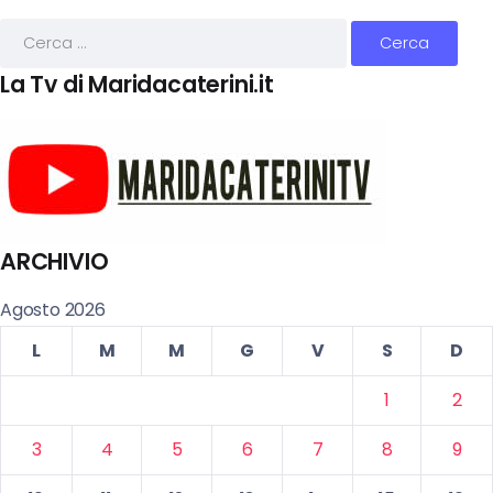
La Tv di Maridacaterini.it
ARCHIVIO
Agosto 2026
L
M
M
G
V
S
D
1
2
3
4
5
6
7
8
9