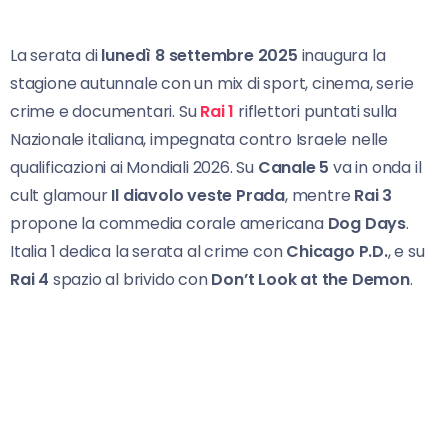
La serata di
lunedì 8 settembre 2025
inaugura la
stagione autunnale con un mix di sport, cinema, serie
crime e documentari. Su
Rai 1
riflettori puntati sulla
Nazionale italiana, impegnata contro Israele nelle
qualificazioni ai Mondiali 2026. Su
Canale 5
va in onda il
cult glamour
Il diavolo veste Prada
, mentre
Rai 3
propone la commedia corale americana
Dog Days
.
Italia 1 dedica la serata al crime con
Chicago P.D.
, e su
Rai 4
spazio al brivido con
Don’t Look at the Demon
.