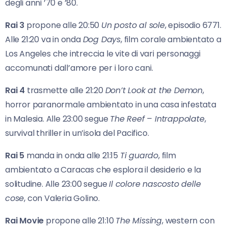
degli anni ’70 e ’80.
Rai 3
propone alle 20:50
Un posto al sole
, episodio 6771.
Alle 21:20 va in onda
Dog Days
, film corale ambientato a
Los Angeles che intreccia le vite di vari personaggi
accomunati dall’amore per i loro cani.
Rai 4
trasmette alle 21:20
Don’t Look at the Demon
,
horror paranormale ambientato in una casa infestata
in Malesia. Alle 23:00 segue
The Reef – Intrappolate
,
survival thriller in un’isola del Pacifico.
Rai 5
manda in onda alle 21:15
Ti guardo
, film
ambientato a Caracas che esplora il desiderio e la
solitudine. Alle 23:00 segue
Il colore nascosto delle
cose
, con Valeria Golino.
Rai Movie
propone alle 21:10
The Missing
, western con