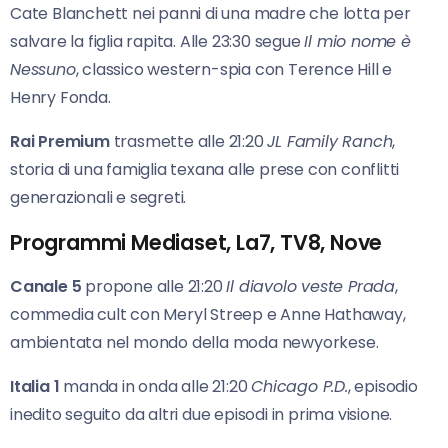
Cate Blanchett nei panni di una madre che lotta per
salvare la figlia rapita. Alle 23:30 segue
Il mio nome è
Nessuno
, classico western-spia con Terence Hill e
Henry Fonda.
Rai Premium
trasmette alle 21:20
JL Family Ranch
,
storia di una famiglia texana alle prese con conflitti
generazionali e segreti.
Programmi Mediaset, La7, TV8, Nove
Canale 5
propone alle 21:20
Il diavolo veste Prada
,
commedia cult con Meryl Streep e Anne Hathaway,
ambientata nel mondo della moda newyorkese.
Italia 1
manda in onda alle 21:20
Chicago P.D.
, episodio
inedito seguito da altri due episodi in prima visione.