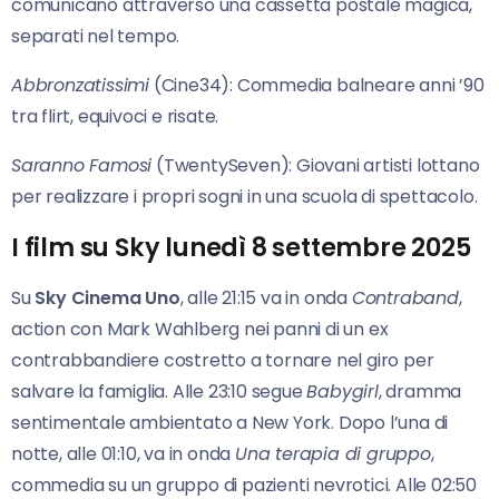
comunicano attraverso una cassetta postale magica,
separati nel tempo.
Abbronzatissimi
(Cine34): Commedia balneare anni ’90
tra flirt, equivoci e risate.
Saranno Famosi
(TwentySeven): Giovani artisti lottano
per realizzare i propri sogni in una scuola di spettacolo.
I film su Sky lunedì 8 settembre 2025
Su
Sky Cinema Uno
, alle 21:15 va in onda
Contraband
,
action con Mark Wahlberg nei panni di un ex
contrabbandiere costretto a tornare nel giro per
salvare la famiglia. Alle 23:10 segue
Babygirl
, dramma
sentimentale ambientato a New York. Dopo l’una di
notte, alle 01:10, va in onda
Una terapia di gruppo
,
commedia su un gruppo di pazienti nevrotici. Alle 02:50