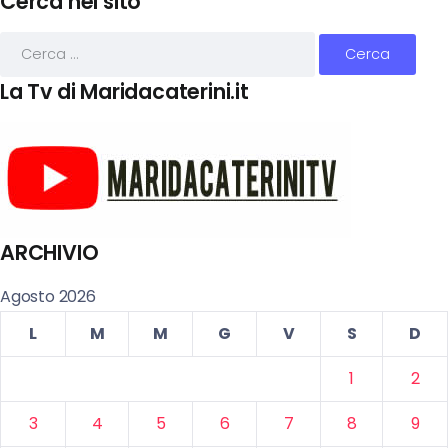
Cerca nel sito
La Tv di Maridacaterini.it
ARCHIVIO
Agosto 2026
L
M
M
G
V
S
D
1
2
3
4
5
6
7
8
9