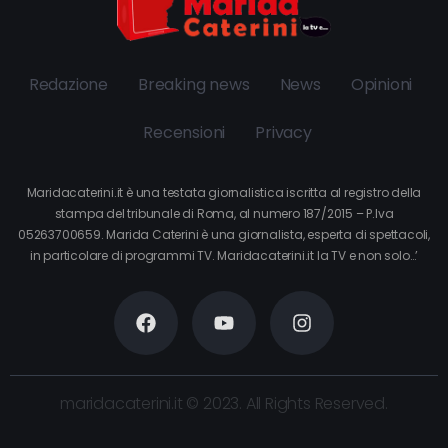
Redazione
Breaking news
News
Opinioni
Recensioni
Privacy
Maridacaterini.it è una testata giornalistica iscritta al registro della
stampa del tribunale di Roma, al numero 187/2015 – P.Iva
05263700659. Marida Caterini è una giornalista, esperta di spettacoli,
in particolare di programmi TV. Maridacaterini.it la TV e non solo…’
maridacaterini.it © 2023. All Rights Reserved.