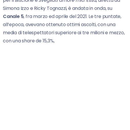
per il
Biscione
è
Svegliati amore mio
. Essa, diretta da
Simona Izzo e Ricky Tognazzi, è andata in onda, su
Canale 5
, fra marzo ed aprile del 2021. Le tre puntate,
all’epoca, avevano ottenuto ottimi ascolti, con una
media di telespettatori superiore ai tre milioni e mezzo,
con una share de 15,3%,