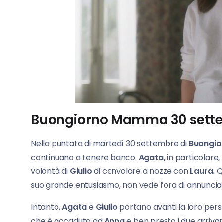
Buongiorno Mamma 30 sette
Nella puntata di martedì 30 settembre di
Buongi
continuano a tenere banco.
Agata,
in particolare
volontà di
Giulio
di convolare a nozze con
Laura.
Q
suo grande entusiasmo, non vede l’ora di annunciar
Intanto,
Agata
e
Giulio
portano avanti la loro pers
che è accaduto ad
Anna
e ben presto i due arriv