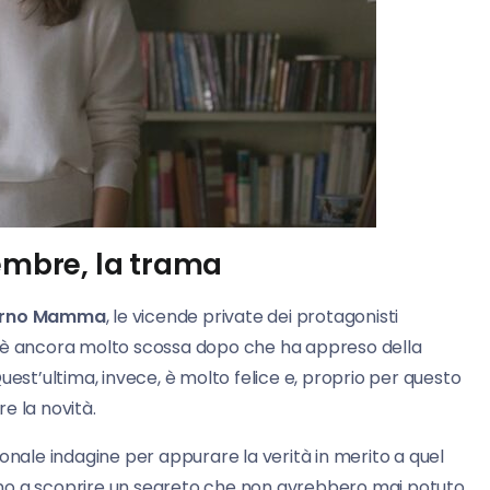
mbre, la trama
orno Mamma
, le vicende private dei protagonisti
, è ancora molto scossa dopo che ha appreso della
uest’ultima, invece, è molto felice e, proprio per questo
e la novità.
onale indagine per appurare la verità in merito a quel
ano a scoprire un segreto che non avrebbero mai potuto