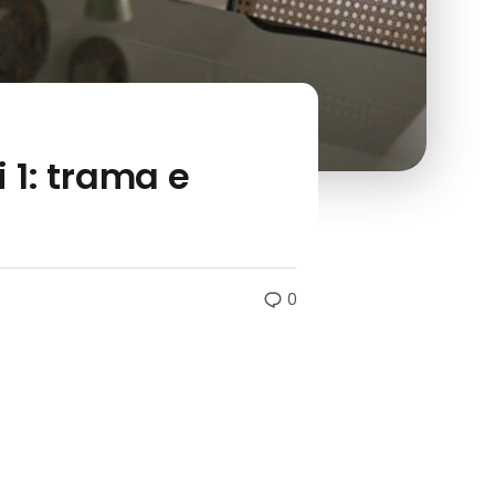
 1: trama e
0