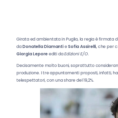
Girata ed ambientata in Puglia, la regia è firmata 
da
Donatella
Diamanti
e
Sofia Assirelli,
che per c
Giorgia Lepore
editi da
Edizioni E/O
.
Decisamente molto buoni, soprattutto considerando i
produzione. I tre appuntamenti proposti, infatti, h
telespettatori, con una share del 19,2%.