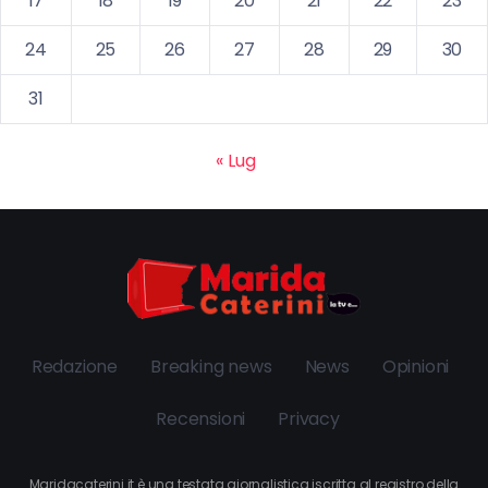
17
18
19
20
21
22
23
24
25
26
27
28
29
30
31
« Lug
Redazione
Breaking news
News
Opinioni
Recensioni
Privacy
Maridacaterini.it è una testata giornalistica iscritta al registro della