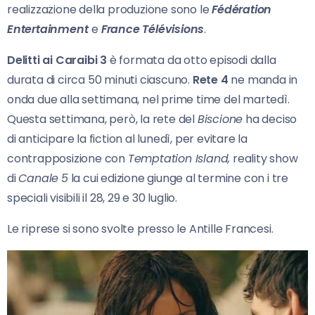
realizzazione della produzione sono le
Fédération
Entertainment
e
France Télévisions
.
Delitti ai Caraibi
3
è formata da otto episodi dalla
durata di circa 50 minuti ciascuno.
Rete
4
ne manda in
onda due alla settimana, nel prime time del martedì.
Questa settimana, però, la rete del
Biscione
ha deciso
di anticipare la fiction al lunedì, per evitare la
contrapposizione con
Temptation Island,
reality show
di
Canale
5
la cui edizione giunge al termine con i tre
speciali visibili il 28, 29 e 30 luglio.
Le riprese si sono svolte presso le Antille Francesi.