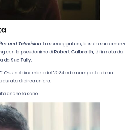
ta
ilm
and Television
. La sceneggiatura, basata sui romanzi
ing
con lo pseudonimo di
Robert Galbraith,
è firmata da
ata da
Sue Tully
.
C One
nel dicembre del 2024 ed è composta da un
 durata di circa un’ora.
ta anche la serie.