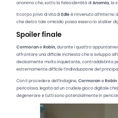
anonimo che, sotto la falsa identità di
Anomia,
la 
Il corpo privo di vita di
Edie
è rinvenuto all’interno d
che dietro tale omicidio possa esserci lo stalker dig
Spoiler finale
Cormoran
e
Robin,
durante i quattro appuntament
affrontare una difficile inchiesta che si sviluppa al
decisamente molto inquietante, contraddistinta pe
estremamente difficile l’individuazione del principal
Con il procedere dell’indagine,
Cormoran
e
Robin
pericolosa, legata ad un crudele gioco digitale c
degenerare e tutti sono potenzialmente in pericolo,