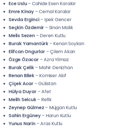
Ece Uslu
– Cahide Esen Karalar
Emre Kinay
– Cemal Karalar
Sevda Erginci
– Ipek Gencer
Seçkin Özdemir
– Sinan Malik
Melis Sezen
– Deren Kutlu
Burak Yamantürk
– Kenan Soykan
Elifcan Ongurlar
– Çilem Akan
Özge Özacar
– Azra Yilmaz
Burak Çelik
– Mahir Denizhan
Renan Bilek
– Komiser Akif
Çiçek Acar
– Gülistan
Hülya Duyar
– Afet
Melih Selcuk
– Refik
Zeynep Gülmez
– Müjgan Kutlu
Sahin Ergüney
– Harun Kutlu
Yunus Narin
– Aras Kutlu