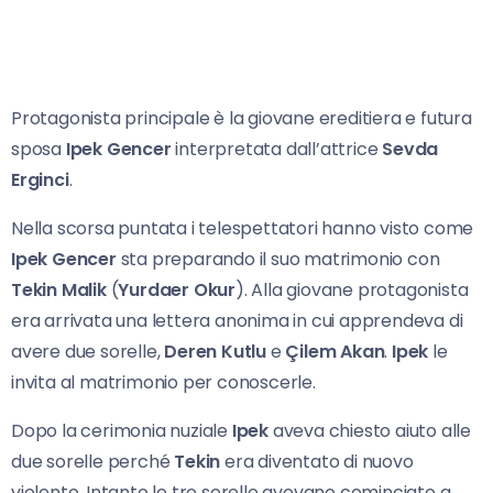
Protagonista principale è la giovane ereditiera e futura
sposa
Ipek Gencer
interpretata dall’attrice
Sevda
Erginci
.
Nella scorsa puntata i telespettatori hanno visto come
Ipek Gencer
sta preparando il suo matrimonio con
Tekin Malik
(
Yurdaer Okur
). Alla giovane protagonista
era arrivata una lettera anonima in cui apprendeva di
avere due sorelle,
Deren Kutlu
e
Çilem Akan
.
Ipek
le
invita al matrimonio per conoscerle.
Dopo la cerimonia nuziale
Ipek
aveva chiesto aiuto alle
due sorelle perché
Tekin
era diventato di nuovo
violento. Intanto le tre sorelle avevano cominciato a