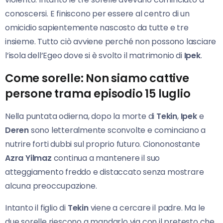
conoscersi. E finiscono per essere al centro di un
omicidio sapientemente nascosto da tutte e tre
insieme. Tutto ciò avviene perché non possono lasciare
l’isola dell’Egeo dove si è svolto il matrimonio di
Ipek
.
Come sorelle: Non siamo cattive
persone trama episodio 15 luglio
Nella puntata odierna, dopo la morte di
Tekin
,
Ipek
e
Deren
sono letteralmente sconvolte e cominciano a
nutrire forti dubbi sul proprio futuro. Ciononostante
Azra Yilmaz
continua a mantenere il suo
atteggiamento freddo e distaccato senza mostrare
alcuna preoccupazione.
Intanto il figlio di
Tekin
viene a cercare il padre. Ma le
due sorelle riescono a mandarlo via con il pretesto che,