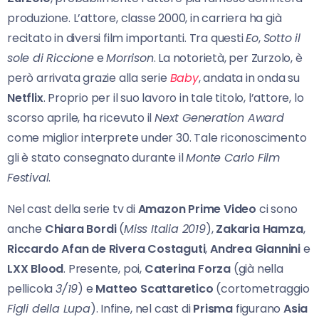
produzione. L’attore, classe 2000, in carriera ha già
recitato in diversi film importanti. Tra questi
Eo
,
Sotto il
sole di Riccione
e
Morrison
. La notorietà, per Zurzolo, è
però arrivata grazie alla serie
Baby
, andata in onda su
Netflix
. Proprio per il suo lavoro in tale titolo, l’attore, lo
scorso aprile, ha ricevuto il
Next Generation Award
come miglior interprete under 30. Tale riconoscimento
gli è stato consegnato durante il
Monte Carlo Film
Festival
.
Nel cast della serie tv di
Amazon Prime Video
ci sono
anche
Chiara Bordi
(
Miss Italia 2019
),
Zakaria Hamza
,
Riccardo Afan de Rivera Costaguti
,
Andrea Giannini
e
LXX Blood
. Presente, poi,
Caterina Forza
(già nella
pellicola
3/19
) e
Matteo Scattaretico
(cortometraggio
Figli della Lupa
). Infine, nel cast di
Prisma
figurano
Asia