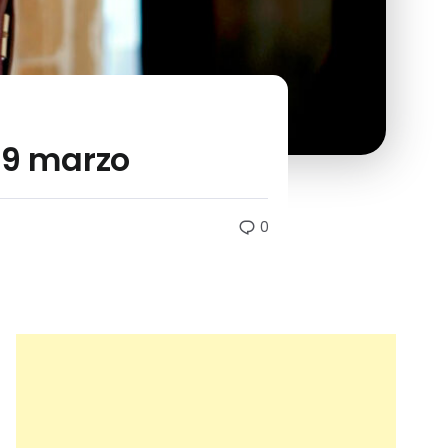
 9 marzo
0