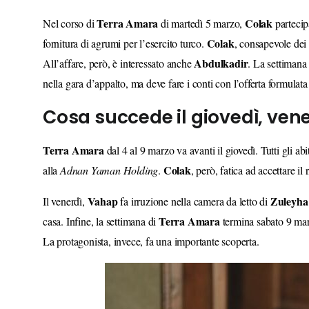
Terra
Amara
Colak
Nel corso di
di martedì 5 marzo,
partecipa
Colak
fornitura di agrumi per l’esercito turco.
, consapevole dei 
Abdulkadir
All’affare, però, è interessato anche
. La settimana
nella gara d’appalto, ma deve fare i conti con l’offerta formulat
Cosa succede il giovedì, ven
Terra
Amara
dal 4 al 9 marzo va avanti il giovedì. Tutti gli ab
Colak
alla
Adnan Yaman Holding
.
, però, fatica ad accettare il
Vahap
Zuleyha
Il venerdì,
fa irruzione nella camera da letto di
Terra
Amara
casa. Infine, la settimana di
termina sabato 9 mar
La protagonista, invece, fa una importante scoperta.