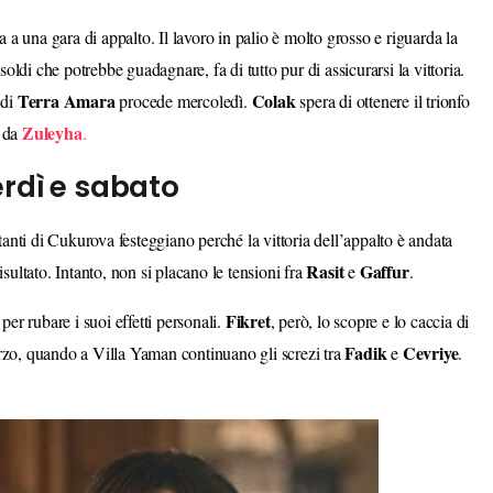
 a una gara di appalto. Il lavoro in palio è molto grosso e riguarda la
soldi che potrebbe guadagnare, fa di tutto pur di assicurarsi la vittoria.
Terra
Amara
Colak
 di
procede mercoledì.
spera di ottenere il trionfo
Zuleyha
a da
.
erdì e sabato
itanti di Cukurova festeggiano perché la vittoria dell’appalto è andata
Rasit
Gaffur
 risultato. Intanto, non si placano le tensioni fra
e
.
Fikret
per rubare i suoi effetti personali.
, però, lo scopre e lo caccia di
Fadik
Cevriye
zo, quando a Villa Yaman continuano gli screzi tra
e
.