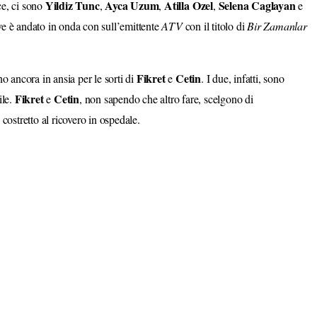
Yildiz
Tunc
Ayca
Uzum
Atilla
Ozel
Selena
Caglayan
ce, ci sono
,
,
,
e
dove è andato in onda con sull’emittente
ATV
con il titolo di
Bir
Zamanlar
Fikret
Cetin
o ancora in ansia per le sorti di
e
. I due, infatti, sono
Fikret
Cetin
ile.
e
, non sapendo che altro fare, scelgono di
 costretto al ricovero in ospedale.