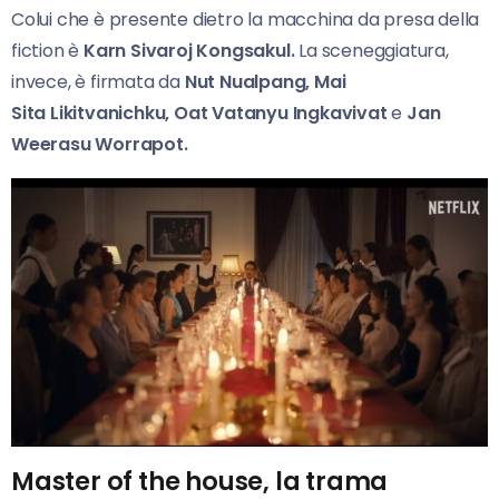
Colui che è presente dietro la macchina da presa della
fiction è
Karn Sivaroj Kongsakul.
La sceneggiatura,
invece, è firmata da
Nut Nualpang, Mai
Sita
Likitvanichku, Oat Vatanyu Ingkavivat
e
Jan
Weerasu Worrapot.
Master of the house, la trama