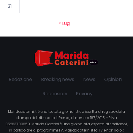
31
« Lug
Redazione
Breaking news
News
Opinioni
Recensioni
Privacy
Maridacaterini.it è una testata giornalistica iscritta al registro della
stampa del tribunale di Roma, al numero 187/2015 – P.Iva
05263700659. Marida Caterini è una giornalista, esperta di spettacoli,
in particolare di programmi TV. Maridacaterini.it la TV e non solo…’