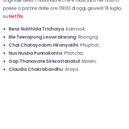
originale della Thailandia e che è rilasciata nel nostro
paese a partire dalle ore 09:00 di oggi, giovedì 18 luglio,
su
Netflix
.
Benz Natthida Trichaiya
: Kaimook;
Bie Teerapong Leowrakwong
: Roongroj;
Chai Chatayodom Hiranyatihi
: Phuphat;
Nus Nusba Punnakanta
: Phatcha;
Gap Thanavate Siriwattanakul
: Mawin;
Claudia Chakrabandhu
: Araya.