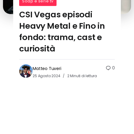
Soap e serie tv
CSI Vegas episodi
Heavy Metal e Fino in
fondo: trama, cast e
curiosità
0
Matteo Tuveri
25 Agosto 2024
2 Minuti di lettura