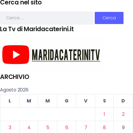
Cerca nel sito
La Tv di Maridacaterini.it
ARCHIVIO
Agosto 2026
L
M
M
G
V
S
D
1
2
3
4
5
6
7
8
9