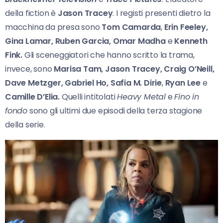
della fiction è
Jason Tracey
. I registi presenti dietro la
macchina da presa sono
Tom Camarda
,
Erin Feeley,
Gina Lamar, Ruben Garcia, Omar Madha
e
Kenneth
Fink.
Gli sceneggiatori che hanno scritto la trama,
invece, sono
Marisa Tam, Jason Tracey, Craig O’Neill,
Dave Metzger,
Gabriel Ho, Safia
M. Dirie
,
Ryan Lee
e
Camille D’Elia.
Quelli intitolati
Heavy Metal
e
Fino in
fondo
sono gli ultimi due episodi della terza stagione
della serie.