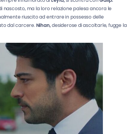
sempre innamorato di
Leyla,
si scontra con
Galip.
i nascosto, ma la loro relazione palesa ancora le
nalmente riuscito ad entrare in possesso delle
ato dal carcere.
Nihan,
desiderose di ascoltarle, fugge la