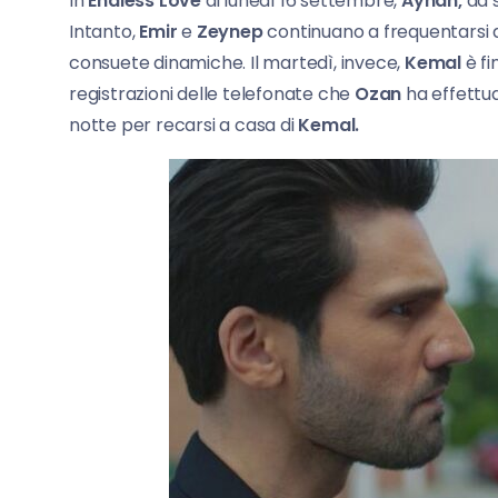
In
Endless Love
di lunedì 16 settembre,
Ayhan,
da 
Intanto,
Emir
e
Zeynep
continuano a frequentarsi d
consuete dinamiche. Il martedì, invece,
Kemal
è fi
registrazioni delle telefonate che
Ozan
ha effettu
notte per recarsi a casa di
Kemal.