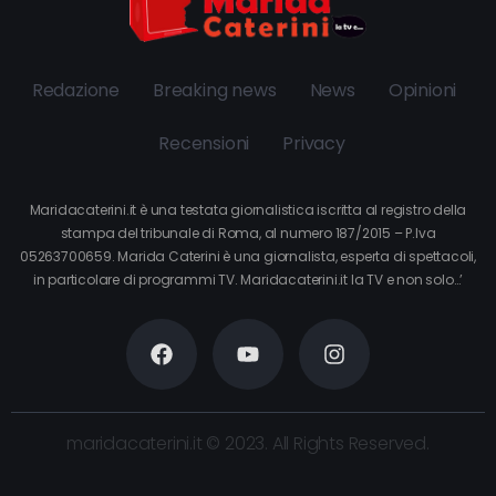
Redazione
Breaking news
News
Opinioni
Recensioni
Privacy
Maridacaterini.it è una testata giornalistica iscritta al registro della
stampa del tribunale di Roma, al numero 187/2015 – P.Iva
05263700659. Marida Caterini è una giornalista, esperta di spettacoli,
in particolare di programmi TV. Maridacaterini.it la TV e non solo…’
maridacaterini.it © 2023. All Rights Reserved.