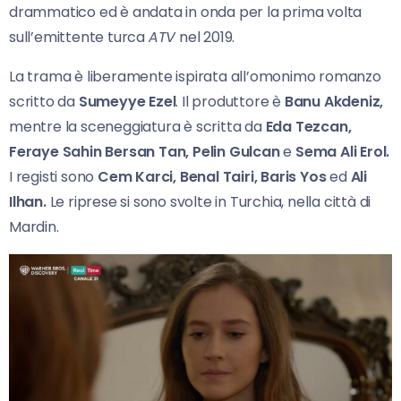
drammatico ed è andata in onda per la prima volta
sull’emittente turca
ATV
nel 2019.
La trama è liberamente ispirata all’omonimo romanzo
scritto da
Sumeyye Ezel
. Il produttore è
Banu Akdeniz,
mentre la sceneggiatura è scritta da
Eda Tezcan,
Feraye Sahin Bersan Tan, Pelin Gulcan
e
Sema
Ali
Erol.
I registi sono
Cem Karci, Benal
Tairi, Baris Yos
ed
Ali
Ilhan.
Le riprese si sono svolte in Turchia, nella città di
Mardin.