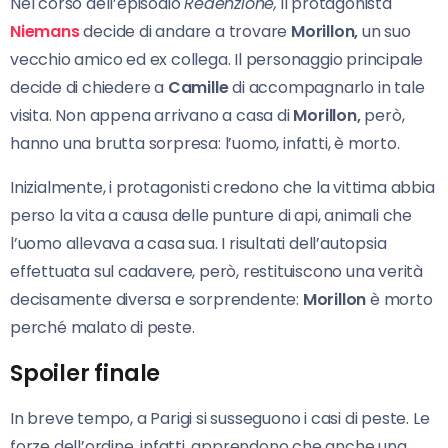
Nel corso dell’episodio
Redenzione,
il protagonista
Niemans
decide di andare a trovare
Morillon,
un suo
vecchio amico ed ex collega. Il personaggio principale
decide di chiedere a
Camille
di accompagnarlo in tale
visita. Non appena arrivano a casa di
Morillon,
però,
hanno una brutta sorpresa: l’uomo, infatti, è morto.
Inizialmente, i protagonisti credono che la vittima abbia
perso la vita a causa delle punture di api, animali che
l’uomo allevava a casa sua. I risultati dell’autopsia
effettuata sul cadavere, però, restituiscono una verità
decisamente diversa e sorprendente:
Morillon
è morto
perché malato di peste.
Spoiler finale
In breve tempo, a Parigi si susseguono i casi di peste. Le
forze dell’ordine, infatti, apprendono che anche una