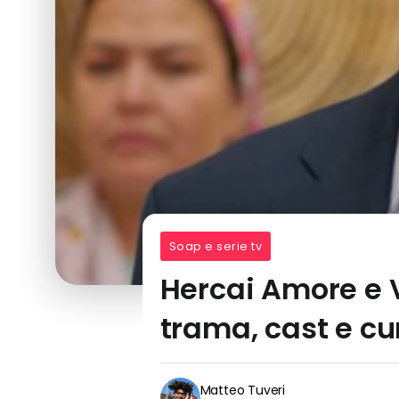
Soap e serie tv
Hercai Amore e V
trama, cast e cu
Matteo Tuveri