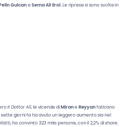
Pelin Gulcan
e
Sema Ali Erol.
Le riprese si sono svolte in
vero
Il Dottor Alì
, le vicende di
Miran
e
Reyyan
faticano
ie sette giorni fa ha avuto un leggero aumento sia nel
fatti, ha convinto 323 mila persone, con il 2,2% di share.