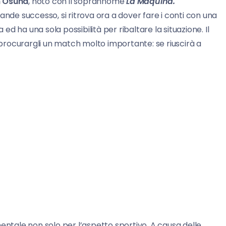
n Osuna
, noto con il soprannome
La Maquina.
ande successo, si ritrova ora a dover fare i conti con una
esa ed ha una sola possibilità per ribaltare la situazione. Il
 procurargli un match molto importante: se riuscirà a
entale non solo per l’aspetto sportivo. A causa delle