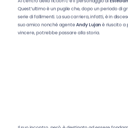
Al centro della fiction c’è il personaggio di
Esteba
Quest’ultimo è un pugile che, dopo un periodo di gr
serie di fallimenti. La sua carriera, infatti, è in disc
suo amico nonché agente
Andy Lujan
è riuscito a
vincere, potrebbe passare alla storia.
Il suo incontro, però, è destinato ad essere fondam