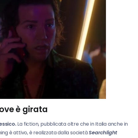
dove è girata
essico.
La fiction, pubblicata oltre che in Italia anche in
aming è attivo, è realizzata dalla società
Searchlight