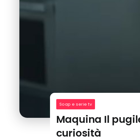
Soap e serie tv
Maquina Il pugil
curiosità