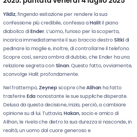
2025: puntata venerdì 4 luglio 2025
Yildiz
, fingendo esitazione per rendere la sua
confessione più credibile, confessa a
Halit
il piano
diabolico di
Ender
. L’uomo, furioso per la scoperta,
incarica immediatamente il suo braccio destro
Sitki
di
pedinare la moglie e, inoltre, di controllarne il telefono.
Scopre così, senza ombra di dubbio, che Ender ha una
relazione segreta con
Sinan
. Questo fatto, ovviamente,
sconvolge Halit profondamente.
Nel frattempo,
Zeynep
scopre che
Alihan
ha fatto
trasferire
Eda
nonostante le sue suppliche disperate.
Delusa da questa decisione, inizia, perciò, a cambiare
opinione su di lui. Tuttavia,
Hakan
, socio e amico di
Alihan, le rivela che dietro la sua durezza si nasconde, in
realtà, un uomo dal cuore generoso e