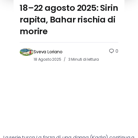
18–22 agosto 2025: Sirin
rapita, Bahar rischia di
morire
0
Sveva Loriano
18 Agosto 2025
3 Minuti di lettura
La serie turca
La forza di una donna
(
Kadın
) continua a