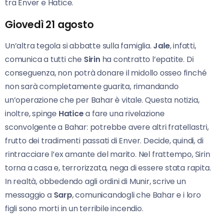
tra Enver e Hatice.
Giovedì 21 agosto
Un’altra tegola si abbatte sulla famiglia.
Jale
, infatti,
comunica a tutti che
Sirin
ha contratto l’epatite. Di
conseguenza, non potrà donare il midollo osseo finché
non sarà completamente guarita, rimandando
un’operazione che per Bahar è vitale. Questa notizia,
inoltre, spinge
Hatice
a fare una rivelazione
sconvolgente a Bahar: potrebbe avere altri fratellastri,
frutto dei tradimenti passati di Enver. Decide, quindi, di
rintracciare l’ex amante del marito. Nel frattempo, Sirin
torna a casa e, terrorizzata, nega di essere stata rapita.
In realtà, obbedendo agli ordini di Munir, scrive un
messaggio a
Sarp
, comunicandogli che Bahar e i loro
figli sono morti in un terribile incendio.