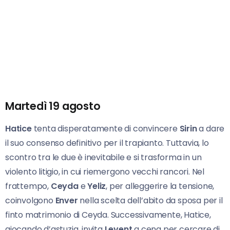
Martedì 19 agosto
Hatice
tenta disperatamente di convincere
Sirin
a dare
il suo consenso definitivo per il trapianto. Tuttavia, lo
scontro tra le due è inevitabile e si trasforma in un
violento litigio, in cui riemergono vecchi rancori. Nel
frattempo,
Ceyda
e
Yeliz
, per alleggerire la tensione,
coinvolgono
Enver
nella scelta dell’abito da sposa per il
finto matrimonio di Ceyda. Successivamente, Hatice,
giocando d’astuzia, invita
Levent
a cena per cercare di