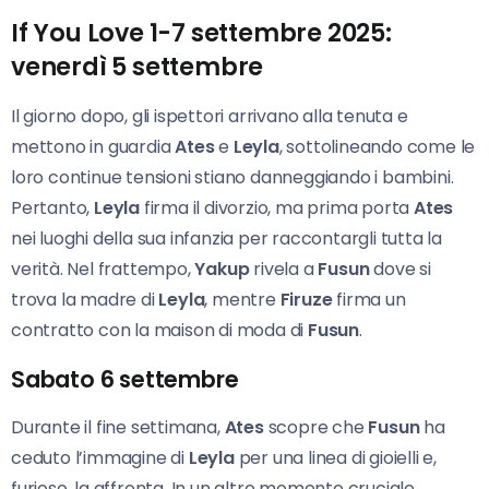
If You Love 1-7 settembre 2025:
venerdì 5 settembre
Il giorno dopo, gli ispettori arrivano alla tenuta e
mettono in guardia
Ates
e
Leyla
, sottolineando come le
loro continue tensioni stiano danneggiando i bambini.
Pertanto,
Leyla
firma il divorzio, ma prima porta
Ates
nei luoghi della sua infanzia per raccontargli tutta la
verità. Nel frattempo,
Yakup
rivela a
Fusun
dove si
trova la madre di
Leyla
, mentre
Firuze
firma un
contratto con la maison di moda di
Fusun
.
Sabato 6 settembre
Durante il fine settimana,
Ates
scopre che
Fusun
ha
ceduto l’immagine di
Leyla
per una linea di gioielli e,
furioso, la affronta. In un altro momento cruciale,