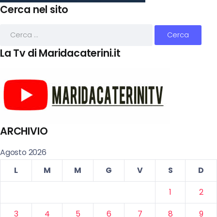
Cerca nel sito
La Tv di Maridacaterini.it
ARCHIVIO
Agosto 2026
L
M
M
G
V
S
D
1
2
3
4
5
6
7
8
9