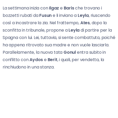
La settimana inizia con
Ilgaz
e
Baris
che trovano i
bozzetti rubati da
Fusun
e li inviano a
Leyla
, riuscendo
così a incastrare la zia. Nel frattempo,
Ates
, dopo la
sconfitta in tribunale, propone a
Leyla
di partire per la
Spagna con lui. Lei, tuttavia, si sente combattuta, poiché
ha appena ritrovato sua madre e non vuole lasciarla.
Parallelamente, la nuova tata
Gonul
entra subito in
conflitto con
Aydos
e
Berit
, i quali, per vendetta, la
rinchiudono in una stanza.