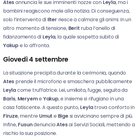
Ates
annuncia le sue imminenti nozze con
Leyla
, ma i
bambini reagiscono male alla notizia. Di conseguenza,
solo l’intervento di
Ilter
riesce a calmare gli animi. In un
altro momento di tensione,
Berit
ruba l’anello di
fidanzamento di
Leyla
, la quale sospetta subito di
Yakup
e lo affronta.
Giovedì 4 settembre
La situazione precipita durante la cerimonia, quando
Ates
prende il microfono e smaschera pubblicamente
Leyla
come truffatrice. Lei, umiliata, fugge, seguita da
Baris
,
Meryem
e
Yakup
, e insieme si rifugiano in una
casa fatiscente. A questo punto,
Leyla
trova conforto in
Firuze
, mentre
Umut
e
Bige
si avvicinano sempre di più.
Infine,
Fusun
denuncia
Ates
ai Servizi Sociali, mettendo a
rischio la sua posizione.