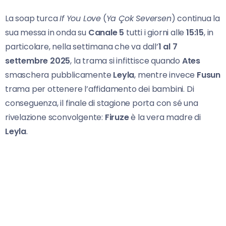
La soap turca
If You Love
(
Ya Çok Seversen
) continua la
sua messa in onda su
Canale 5
tutti i giorni alle
15:15
, in
particolare, nella settimana che va dall’
1 al 7
settembre 2025
, la trama si infittisce quando
Ates
smaschera pubblicamente
Leyla
, mentre invece
Fusun
trama per ottenere l’affidamento dei bambini. Di
conseguenza, il finale di stagione porta con sé una
rivelazione sconvolgente:
Firuze
è la vera madre di
Leyla
.