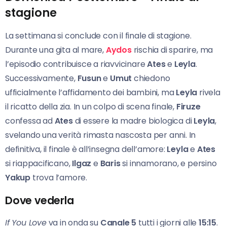
stagione
La settimana si conclude con il finale di stagione.
Durante una gita al mare,
Aydos
rischia di sparire, ma
l’episodio contribuisce a riavvicinare
Ates
e
Leyla
.
Successivamente,
Fusun
e
Umut
chiedono
ufficialmente l’affidamento dei bambini, ma
Leyla
rivela
il ricatto della zia. In un colpo di scena finale,
Firuze
confessa ad
Ates
di essere la madre biologica di
Leyla
,
svelando una verità rimasta nascosta per anni. In
definitiva, il finale è all’insegna dell’amore:
Leyla
e
Ates
si riappacificano,
Ilgaz
e
Baris
si innamorano, e persino
Yakup
trova l’amore.
Dove vederla
If You Love
va in onda su
Canale 5
tutti i giorni alle
15:15
.