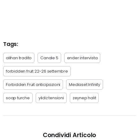
Tags:
alihan tradito
Canale 5
ender intervista
forbidden fruit 22-26 settembre
Forbidden Fruit anticipazioni
Mediaset Infinity
soap turche
yildiz tensioni
zeynep halit
Condividi Articolo