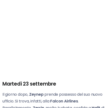
Martedì 23 settembre
Il giorno dopo,
Zeynep
prende possesso del suo nuovo
ufficio. Si trova, infatti, alla
Falcon Airlines
.
Parallelamente,
Zerrin
, molto turbata, confida a
Halit
di