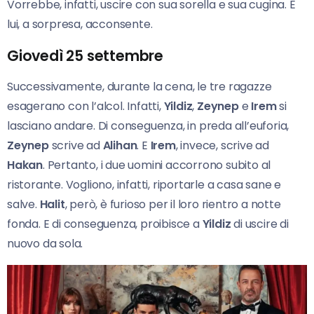
Vorrebbe, infatti, uscire con sua sorella e sua cugina. E
lui, a sorpresa, acconsente.
Giovedì 25 settembre
Successivamente, durante la cena, le tre ragazze
esagerano con l’alcol. Infatti,
Yildiz
,
Zeynep
e
Irem
si
lasciano andare. Di conseguenza, in preda all’euforia,
Zeynep
scrive ad
Alihan
. E
Irem
, invece, scrive ad
Hakan
. Pertanto, i due uomini accorrono subito al
ristorante. Vogliono, infatti, riportarle a casa sane e
salve.
Halit
, però, è furioso per il loro rientro a notte
fonda. E di conseguenza, proibisce a
Yildiz
di uscire di
nuovo da sola.