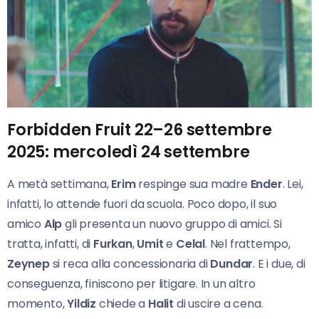
Forbidden Fruit 22–26 settembre
2025: mercoledì 24 settembre
A metà settimana,
Erim
respinge sua madre
Ender
. Lei,
infatti, lo attende fuori da scuola. Poco dopo, il suo
amico
Alp
gli presenta un nuovo gruppo di amici. Si
tratta, infatti, di
Furkan
,
Umit
e
Celal
. Nel frattempo,
Zeynep
si reca alla concessionaria di
Dundar
. E i due, di
conseguenza, finiscono per litigare. In un altro
momento,
Yildiz
chiede a
Halit
di uscire a cena.