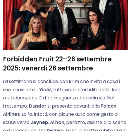
Forbidden Fruit 22–26 settembre
2025: venerdì 26 settembre
La settimana si conclude con
Erim
che invita a casa i
suoi nuovi amici.
Yildiz
, tuttavia, è infastidita dalla loro
maleducazione. E di conseguenza, li caccia via. Nel
frattempo,
Dundar
si presenta davanti alla
Falcon
Airlines
. Lo fa, infatti, con alcune auto come gesto di
scuse verso
Zeynep
.
Alihan
, peraltro, assiste alla scena
e si preoccupa. Ma
Zeynep
, però, lo mette subito al suo