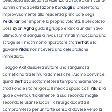
pericolosa escalation di violenza tra i due clan rivali. Gli
uomini armati della fazione
Kordagli
si presentano
improvvisamente alla residenza principale degli
Yelduran
per imporre la propria volontà. Il pericoloso
boss
Zyan Agha
guida il gruppo e lancia un definitivo
ultimatum di sangue ai rivali. I criminali minacciano una
strage se il matrimonio riparatore tra
Serhat
e la
giovane
Yildiz
non riceverà una celebrazione
immediata.
Il saggio
Akif
desidera evitare una sanguinosa
carneficina tra le mura domestiche. L’uomo convince
quindi
Serhat
a sottomettersi temporaneamente al
tradizionale rito religioso. Il medico sposa così
Yildiz
, la
quale diventa ufficialmente la sua seconda moglie
secondo le usanze locali. Il chirurgo accetta il
compromesso per un forte senso di dovere verso la