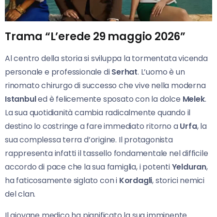
Trama “L’erede 29 maggio 2026”
Al centro della storia si sviluppa la tormentata vicenda
personale e professionale di
Serhat
. L’uomo è un
rinomato chirurgo di successo che vive nella moderna
Istanbul
ed è felicemente sposato con la dolce
Melek
.
La sua quotidianità cambia radicalmente quando il
destino lo costringe a fare immediato ritorno a
Urfa
, la
sua complessa terra d’origine. Il protagonista
rappresenta infatti il tassello fondamentale nel difficile
accordo di pace che la sua famiglia, i potenti
Yelduran
,
ha faticosamente siglato con i
Kordagli
, storici nemici
del clan.
Il giovane medico ha pianificato la sua imminente