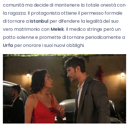
comunità ma decide di mantenere la totale onestà con
la ragazza. Il protagonista ottiene il permesso formale
di tornare a
Istanbul
per difendere la legalità del suo
vero matrimonio con
Melek
. Il medico stringe però un
patto solenne e promette di tornare periodicamente a
Urfa
per onorare i suoi nuovi obblighi.