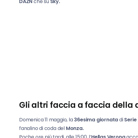
DAZN
che su
Sky.
Gli altri faccia a faccia dell
Domenica 11 maggio, la
36esima giornata
di
Serie
fanalino di coda del
Monza.
Poche ore più tardi, alle 15:00, l’
Hellas Verona
accog