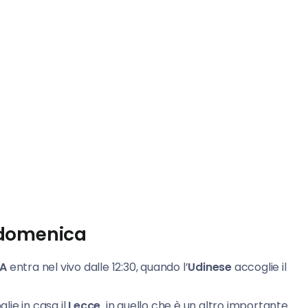
a domenica
A
entra nel vivo dalle 12:30, quando l’
Udinese
accoglie il
lie in casa il
Lecce,
in quello che è un altro importante