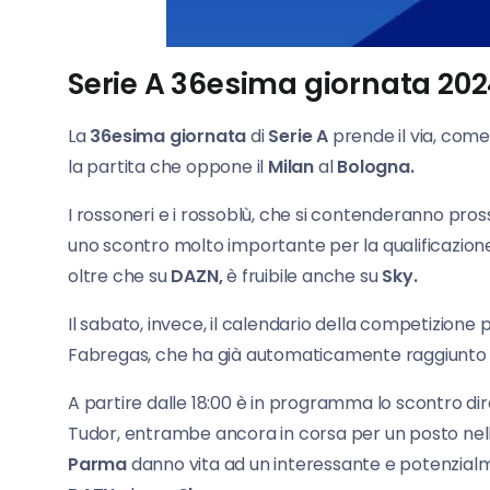
Serie A 36esima giornata 2024
La
36esima giornata
di
Serie
A
prende il via, come 
la partita che oppone il
Milan
al
Bologna.
I rossoneri e i rossoblù, che si contenderanno pro
uno scontro molto importante per la qualificazione
oltre che su
DAZN,
è fruibile anche su
Sky.
Il sabato, invece, il calendario della competizione p
Fabregas, che ha già automaticamente raggiunto la
A partire dalle 18:00 è in programma lo scontro dir
Tudor, entrambe ancora in corsa per un posto nelle 
Parma
danno vita ad un interessante e potenzialmen