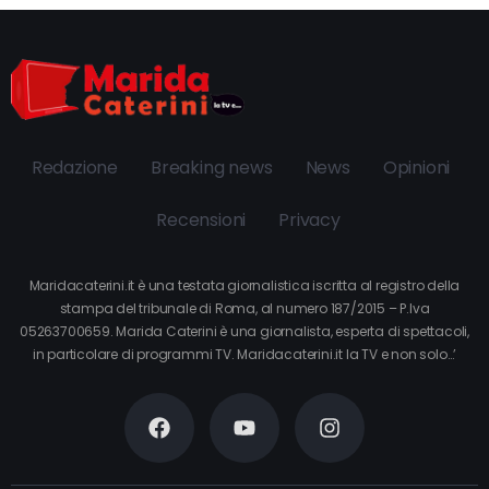
Redazione
Breaking news
News
Opinioni
Recensioni
Privacy
Maridacaterini.it è una testata giornalistica iscritta al registro della
stampa del tribunale di Roma, al numero 187/2015 – P.Iva
05263700659. Marida Caterini è una giornalista, esperta di spettacoli,
in particolare di programmi TV. Maridacaterini.it la TV e non solo…’