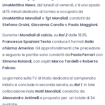
UnoMattina News
, dal lunedì al venerdì, c’è uno spazio
di 15 minuti dedicato al torneo e occupato da
UnoMattina Mondiali
e
Tg1 Mondiali
, condotti da
Stefano Orsini, Giovanna Carollo
e
Paolo Maggioni.
Durante i
Mondiali di calcio,
su
Rai 2
dalle 18:35,
Francesca Spaziani Testa
conduce il format
Italia
chiama America
. Gli approfondimenti che precedono
e seguono le partite sono condotti da
Paola Ferrari
con
Simona Rolandi,
con ospiti
Marco Tardelli
e
Roberto
Falcao.
La giornata sulla TV di Stato dedicata al campionato
iridato si conclude in seconda serata, su
Rai 1
. In tale
collocazione inizia
Notti Mondiali
, condotto da
Alessandro Antinelli
e proposto per un totale di 34
puntate.