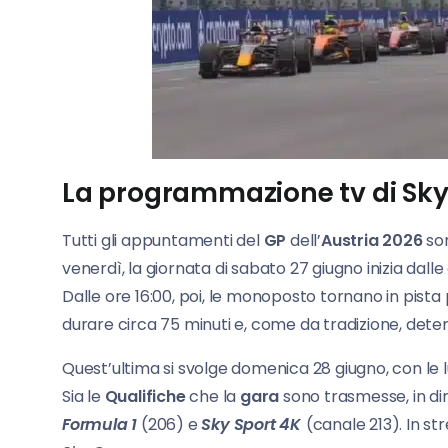
La programmazione tv di Sk
Tutti gli appuntamenti del
GP
dell’
Austria 2026
son
venerdì, la giornata di sabato 27 giugno inizia dall
Dalle ore 16:00, poi, le monoposto tornano in pista
durare circa 75 minuti e, come da tradizione, deter
Quest’ultima si svolge domenica 28 giugno, con le l
Sia le
Qualifiche
che la
gara
sono trasmesse, in dire
Formula 1
(206) e
Sky Sport 4K
(canale 213). In str