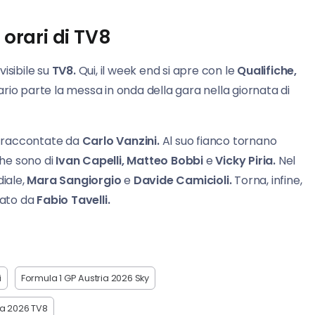
 orari di TV8
visibile su
TV8.
Qui, il week end si apre con le
Qualifiche,
rario parte la messa in onda della gara nella giornata di
 raccontate da
Carlo Vanzini.
Al suo fianco tornano
che sono di
Ivan Capelli, Matteo Bobbi
e
Vicky Piria.
Nel
diale,
Mara Sangiorgio
e
Davide Camicioli.
Torna, infine,
dato da
Fabio Tavelli.
i
Formula 1 GP Austria 2026 Sky
ia 2026 TV8