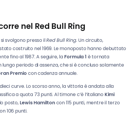
corre nel Red Bull Ring
si svolgono presso il
Red Bull Ring.
Un circuito,
stato costruito nel 1969. Le monoposto hanno debuttato
te fino al 1987. A seguire, la
Formula
1
è tornata
un lungo periodo di assenza, che si è concluso solamente
ran Premio
con cadenza annuale.
ieci curve. Lo scorso anno, la vittoria è andata alla
sifica a quota 73 punti. Al timone c’è l’italiano
Kimi
do posto,
Lewis Hamilton
con 115 punti, mentre il terzo
on 106 punti.