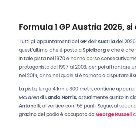
Formula 1 GP Austria 2026, si 
Tutti gli appuntamenti del
GP
dell’
Austria
del 2026 
quest’ultimo, che è posto a
Spielberg
e che è che 
in tale pista nel 1970 e hanno corso consecutivamen
protagonista dal 1997 al 2003, per poi affrontare 
nel 2014, anno nel quale si è tornato a disputare il
G
La pista, lunga 4 km e 300 metri, contiene appena d
McLaren
di
Lando Norris,
attualmente quinto in clas
Antonelli,
al vertice con 156 punti. Segue, al secon
gradino del podio è occupato da
George Russell
c