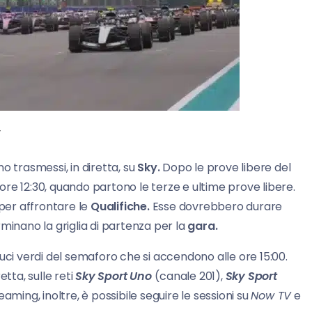
y
o trasmessi, in diretta, su
Sky.
Dopo le prove libere del
e ore 12:30, quando partono le terze e ultime prove libere.
 per affrontare le
Qualifiche.
Esse dovrebbero durare
minano la griglia di partenza per la
gara.
uci verdi del semaforo che si accendono alle ore 15:00.
tta, sulle reti
Sky Sport Uno
(canale 201),
Sky Sport
eaming, inoltre, è possibile seguire le sessioni su
Now TV
e