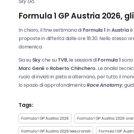
Sky Go
.
Formula 1 GP Austria 2026, gli
In chiaro, il fine settimana di
Formula
1
in
Austria
è 
proposte in differita dalle ore 18:30. Nello stesso o
domenica.
Sia su
Sky
che su
TV8,
le sessioni di
Formula
1
sono
Marc Gené
e
Roberto Chinchero.
Le analisi tecni
ruolo di inviati in pista si alternano, per tutto il mon
lo spazio di approfondimento
Race Anatomy
, gui
Tags:
Formula 1 GP Austria 2026
Formula 1 GP Austria 2026 orar
Formula 1 GP Austria 2026 telecronisti
Formula 1 GP Austr