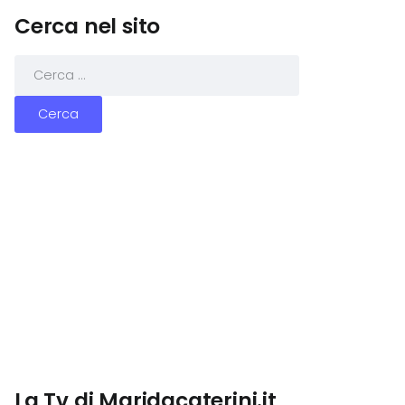
Cerca nel sito
La Tv di Maridacaterini.it