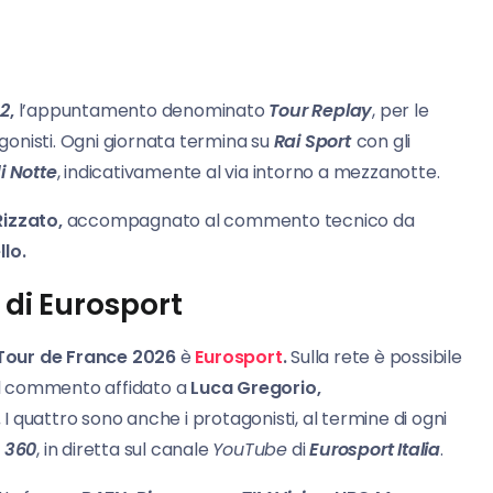
 2
,
l’appuntamento denominato
Tour Replay
, per le
agonisti. Ogni giornata termina su
Rai Sport
con gli
i Notte
, indicativamente al via intorno a mezzanotte.
izzato,
accompagnato al commento tecnico da
llo.
 di Eurosport
Tour de France 2026
è
Eurosport
.
Sulla rete è possibile
 il commento affidato a
Luca Gregorio,
.
I quattro sono anche i protagonisti, al termine di ogni
 360
, in diretta sul canale
YouTube
di
Eurosport Italia
.