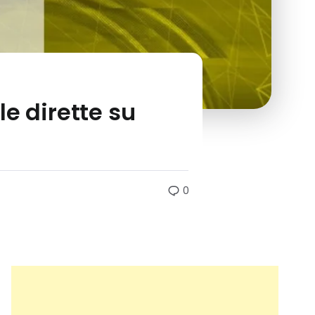
e dirette su
0