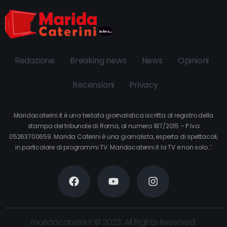
Redazione
Breaking news
News
Opinioni
Recensioni
Privacy
Maridacaterini.it è una testata giornalistica iscritta al registro della
stampa del tribunale di Roma, al numero 187/2015 – P.Iva
05263700659. Marida Caterini è una giornalista, esperta di spettacoli,
in particolare di programmi TV. Maridacaterini.it la TV e non solo…’
maridacaterini.it © 2023. All Rights Reserved.