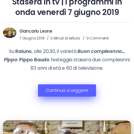
Stasera in tv | i programmi in
onda venerdì 7 giugno 2019
Giancarlo Leone
7 Giugno 2019
3 Minuti di lettura
0 Commenti
Su
Raiuno
, alle 20.30, il varietà
Buon compleanno…
Pippo
.
Pippo Baudo
festeggia stasera due compleanni:
83 anni di età e 60 di televisione.
Continua a Leggere