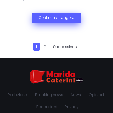
Continua a Leggere
1
2
Successivo »
Redazione
Breaking news
News
Opinioni
Recensioni
Privacy