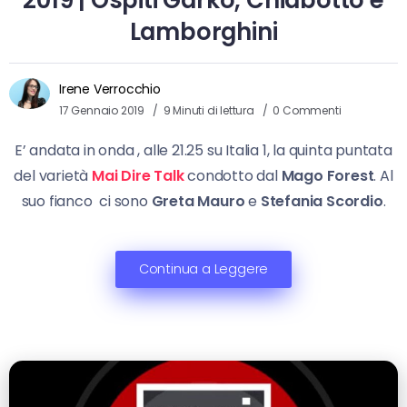
2019 | Ospiti Garko, Chiabotto e
Lamborghini
Irene Verrocchio
17 Gennaio 2019
9 Minuti di lettura
0 Commenti
E’ andata in onda , alle 21.25 su Italia 1, la quinta puntata
del varietà
Mai Dire Talk
condotto dal
Mago Forest
. Al
suo fianco ci sono
Greta Mauro
e
Stefania Scordio
.
Continua a Leggere