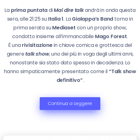
La
prima puntata
di
Mai dire talk
andrà in onda questa
sera, alle 21:25 su
Italia 1
. La
Gialappa’s Band
torna in
prima serata su
Mediaset
con un proprio show,
condotto insieme all’immancabile
Mago Forest
.
È una
rivisitazione
in chiave comica e grottesca del
genere
talk show
, uno dei più in voga degli ultimi anni,
nonostante sia stato dato spesso in decadenza. Lo
hanno simpaticamente presentato come il
“Talk show
definitivo”
.
Continua a Leggere