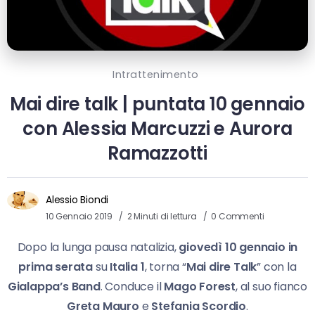
Intrattenimento
Mai dire talk | puntata 10 gennaio
con Alessia Marcuzzi e Aurora
Ramazzotti
Alessio Biondi
10 Gennaio 2019
2 Minuti di lettura
0 Commenti
Dopo la lunga pausa natalizia,
giovedì 10 gennaio in
prima serata
su
Italia 1
, torna “
Mai dire Talk
” con la
Gialappa’s Band
. Conduce il
Mago Forest
, al suo fianco
Greta Mauro
e
Stefania Scordio
.