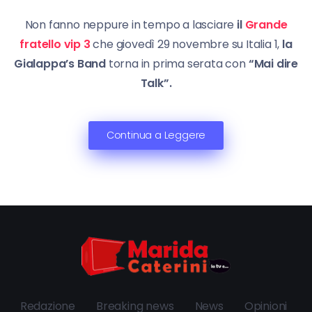
Non fanno neppure in tempo a lasciare
il
Grande
fratello vip 3
che giovedì 29 novembre su Italia 1,
la
Gialappa’s Band
torna in prima serata con
“Mai dire
Talk”.
Continua a Leggere
Redazione
Breaking news
News
Opinioni