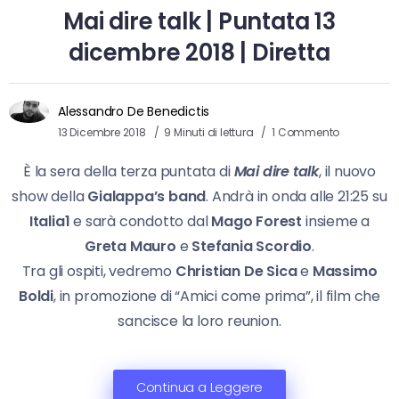
Mai dire talk | Puntata 13
dicembre 2018 | Diretta
Alessandro De Benedictis
13 Dicembre 2018
9 Minuti di lettura
1 Commento
È la sera della terza puntata di
Mai dire talk
, il nuovo
show della
Gialappa’s band
. Andrà in onda alle 21:25 su
Italia1
e sarà condotto dal
Mago Forest
insieme a
Greta Mauro
e
Stefania Scordio
.
Tra gli ospiti, vedremo
Christian De Sica
e
Massimo
Boldi
, in promozione di “Amici come prima”, il film che
sancisce la loro reunion.
Continua a Leggere