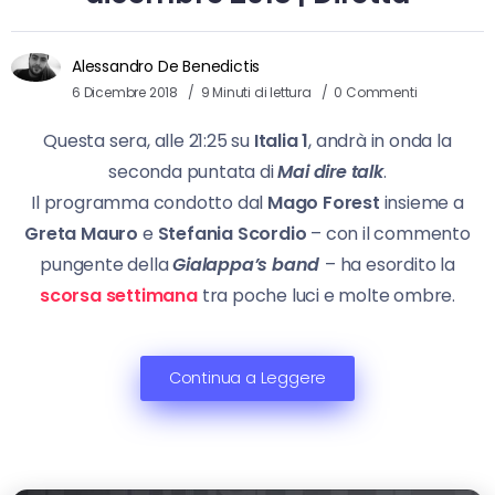
Alessandro De Benedictis
6 Dicembre 2018
9 Minuti di lettura
0 Commenti
Questa sera, alle 21:25 su
Italia 1
, andrà in onda la
seconda puntata di
Mai dire talk
.
Il programma condotto dal
Mago Forest
insieme a
Greta Mauro
e
Stefania Scordio
– con il commento
pungente della
Gialappa’s band
– ha esordito la
scorsa settimana
tra poche luci e molte ombre.
Continua a Leggere