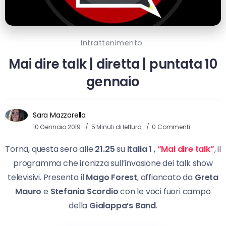
Intrattenimento
Mai dire talk | diretta | puntata 10
gennaio
Sara Mazzarella
10 Gennaio 2019
5 Minuti di lettura
0 Commenti
Torna, questa sera alle
21.25
su
Italia 1
,
“
Mai dire talk”
,
il
programma che ironizza sull’invasione dei talk show
televisivi. Presenta il
Mago Forest
, affiancato da
Greta
Mauro
e
Stefania Scordio
con le voci fuori campo
della
Gialappa’s Band
.