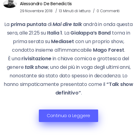
Alessandro De Benedictis
29 Novembre 2018
13 Minuti di lettura
0 Commenti
La
prima puntata
di
Mai dire talk
andrà in onda questa
sera, alle 21:25 su
Italia 1
. La
Gialappa’s Band
torna in
prima serata su
Mediaset
con un proprio show,
condotto insieme all’immancabile
Mago Forest
.
È una
rivisitazione
in chiave comica e grottesca del
genere
talk show
, uno dei più in voga degli ultimi anni,
nonostante sia stato dato spesso in decadenza. Lo
hanno simpaticamente presentato come il
“Talk show
definitivo”
.
Continua a Leggere