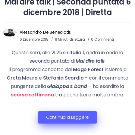
Mai dire talk | Seconda puntata 6
dicembre 2018 | Diretta
Alessandro De Benedictis
6 Dicembre 2018
9 Minuti di lettura
0 Commenti
Questa sera, alle 21:25 su
Italia 1
, andrà in onda la
seconda puntata di
Mai dire talk
.
Il programma condotto dal
Mago Forest
insieme a
Greta Mauro
e
Stefania Scordio
– con il commento
pungente della
Gialappa’s band
– ha esordito la
scorsa settimana
tra poche luci e molte ombre.
Continua a Leggere