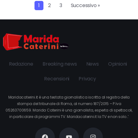
1
2
3
Successivo »
Redazione
Breaking news
News
Opinioni
Recensioni
Privacy
Maridacaterini.it è una testata giornalistica iscritta al registro della
stampa del tribunale di Roma, al numero 187/2015 – P.Iva
05263700659. Marida Caterini è una giornalista, esperta di spettacoli,
in particolare di programmi TV. Maridacaterini.it la TV e non solo…’