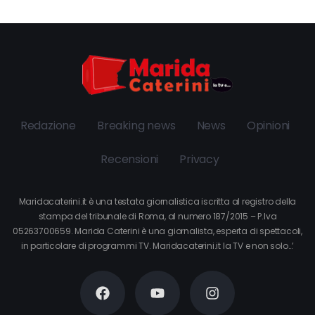
Redazione
Breaking news
News
Opinioni
Recensioni
Privacy
Maridacaterini.it è una testata giornalistica iscritta al registro della
stampa del tribunale di Roma, al numero 187/2015 – P.Iva
05263700659. Marida Caterini è una giornalista, esperta di spettacoli,
in particolare di programmi TV. Maridacaterini.it la TV e non solo…’