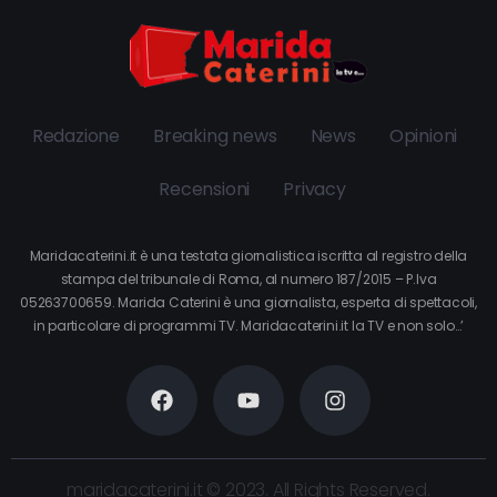
Redazione
Breaking news
News
Opinioni
Recensioni
Privacy
Maridacaterini.it è una testata giornalistica iscritta al registro della
stampa del tribunale di Roma, al numero 187/2015 – P.Iva
05263700659. Marida Caterini è una giornalista, esperta di spettacoli,
in particolare di programmi TV. Maridacaterini.it la TV e non solo…’
maridacaterini.it © 2023. All Rights Reserved.