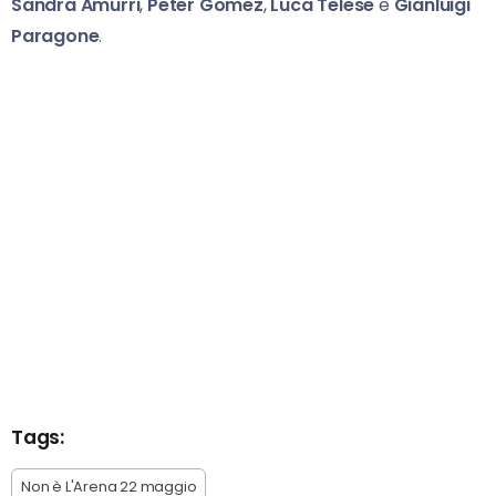
Sandra Amurri
,
Peter Gomez
,
Luca Telese
e
Gianluigi
Paragone
.
Tags:
Non è L'Arena 22 maggio