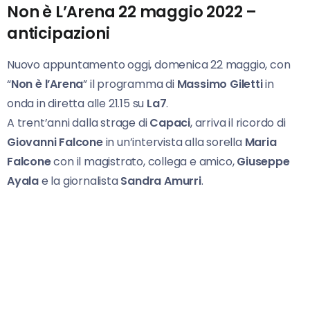
Non è L’Arena 22 maggio 2022 –
anticipazioni
Nuovo appuntamento oggi, domenica 22 maggio, con
“
Non è l’Arena
” il programma di
Massimo Giletti
in
onda in diretta alle 21.15 su
La7
.
A trent’anni dalla strage di
Capaci
, arriva il ricordo di
Giovanni Falcone
in un’intervista alla sorella
Maria
Falcone
con il magistrato, collega e amico,
Giuseppe
Ayala
e la giornalista
Sandra Amurri
.