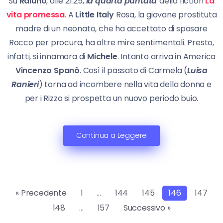
Su
Raiuno
, alle 21.25,
la quarta puntata
della fiction
La
vita promessa
. A
Little Italy
Rosa, la giovane prostituta
madre di un neonato, che ha accettato di sposare
Rocco per procura, ha altre mire sentimentali. Presto,
infatti, si innamora di
Michele
. Intanto arriva in America
Vincenzo Spanò
. Così il passato di Carmela (
Luisa
Ranieri
) torna ad incombere nella vita della donna e
per i Rizzo si prospetta un nuovo periodo buio.
Continua a Leggere
« Precedente
1
…
144
145
146
147
148
…
157
Successivo »