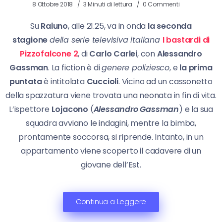
8 Ottobre 2018
3 Minuti di lettura
0 Commenti
Su
Raiuno
, alle 21.25, va in onda
la seconda
stagione
della serie televisiva italiana
I bastardi di
Pizzofalcone 2
, di
Carlo Carlei
, con
Alessandro
Gassman
. La fiction è di
genere poliziesco
, e
la prima
puntata
è intitolata
Cuccioli
. Vicino ad un cassonetto
della spazzatura viene trovata una neonata in fin di vita.
L’ispettore
Lojacono
(
Alessandro Gassman
) e la sua
squadra avviano le indagini, mentre la bimba,
prontamente soccorsa, si riprende. Intanto, in un
appartamento viene scoperto il cadavere di un
giovane dell’Est.
Continua a Leggere