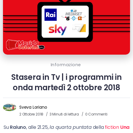
Informazione
Stasera in Tv | i programmi in
onda martedì 2 ottobre 2018
Sveva Loriano
2 Ottobre 2018
3 Minuti di lettura
0 Commenti
Su
Raiuno
, alle 21.25,
la quarta puntata
della
fiction
Una