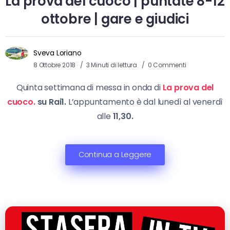
La prova del cuoco | puntate 8-12
ottobre | gare e giudici
Sveva Loriano
8 Ottobre 2018
3 Minuti di lettura
0 Commenti
Quinta settimana di messa in onda di
La prova del
cuoco.
su Rai1.
L’appuntamento è dal lunedì al venerdì
alle
11,30.
Continua a Leggere