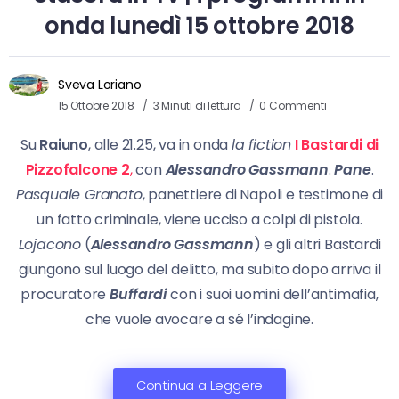
onda lunedì 15 ottobre 2018
Sveva Loriano
15 Ottobre 2018
3 Minuti di lettura
0 Commenti
Su
Raiuno
, alle 21.25, va in onda
la fiction
I Bastardi di
Pizzofalcone 2
,
con
Alessandro Gassmann
.
Pane
.
Pasquale Granato
, panettiere di Napoli e testimone di
un fatto criminale, viene ucciso a colpi di pistola.
Lojacono
(
Alessandro Gassmann
) e gli altri Bastardi
giungono sul luogo del delitto, ma subito dopo arriva il
procuratore
Buffardi
con i suoi uomini dell’antimafia,
che vuole avocare a sé l’indagine.
Continua a Leggere