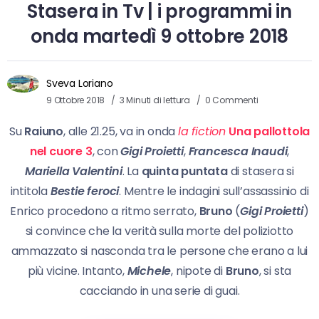
Stasera in Tv | i programmi in
onda martedì 9 ottobre 2018
Sveva Loriano
9 Ottobre 2018
3 Minuti di lettura
0 Commenti
Su
Raiuno
, alle 21.25, va in onda
la fiction
Una pallottola
nel cuore 3
, con
Gigi Proietti
,
Francesca Inaudi
,
Mariella Valentini
. La
quinta puntata
di stasera si
intitola
Bestie feroci
. Mentre le indagini sull’assassinio di
Enrico procedono a ritmo serrato,
Bruno
(
Gigi Proietti
)
si convince che la verità sulla morte del poliziotto
ammazzato si nasconda tra le persone che erano a lui
più vicine. Intanto,
Michele
, nipote di
Bruno
, si sta
cacciando in una serie di guai.