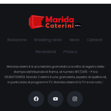
Redazione
Breaking news
News
Opinioni
Recensioni
Privacy
Maridacaterini.it è una testata giornalistica iscritta al registro della
stampa del tribunale di Roma, al numero 187/2015 – P.Iva
05263700659. Marida Caterini è una giornalista, esperta di spettacoli,
in particolare di programmi TV. Maridacaterini.it la TV e non solo…’