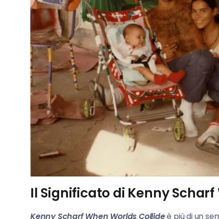
Il Significato di Kenny Schar
Kenny Scharf When Worlds Collide
è più di un se