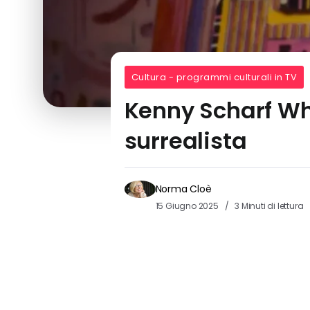
Cultura - programmi culturali in TV
Kenny Scharf Whe
surrealista
Norma Cloè
15 Giugno 2025
3 Minuti di lettura