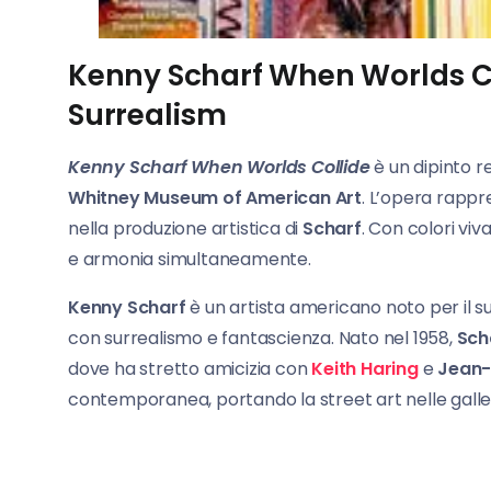
Kenny Scharf When Worlds Col
Surrealism
Kenny Scharf When Worlds Collide
è un dipinto r
Whitney Museum of American Art
. L’opera rappr
nella produzione artistica di
Scharf
. Con colori viv
e armonia simultaneamente.
Kenny Scharf
è un artista americano noto per il s
con surrealismo e fantascienza. Nato nel 1958,
Sch
dove ha stretto amicizia con
Keith Haring
e
Jean-
contemporanea, portando la street art nelle galler