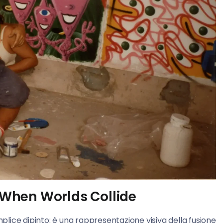
f When Worlds Collide
mplice dipinto: è una rappresentazione visiva della fusione