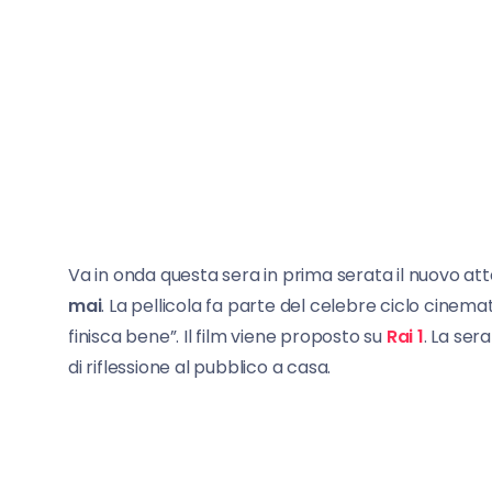
Va in onda questa sera in prima serata il nuovo atte
mai
. La pellicola fa parte del celebre ciclo cinem
finisca bene”. Il film viene proposto su
Rai 1
. La ser
di riflessione al pubblico a casa.