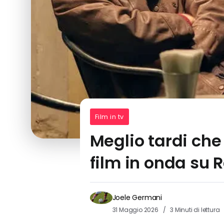
Film in tv
Meglio tardi che 
film in onda su R
Joele Germani
31 Maggio 2026
3 Minuti di lettura