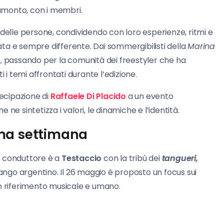
ramonto, con i membri.
 delle persone, condividendo con loro esperienze, ritmi e
ta e sempre differente. Dai sommergibilisti della
Marina
o
, passando per la comunità dei freestyler che ha
 i temi affrontati durante l’edizione.
ecipazione di
Raffaele Di Placido
a un evento
ne sintetizza i valori, le dinamiche e l’identità.
rima settimana
il conduttore è a
Testaccio
con la tribù dei
tangueri,
tango argentino. Il 26 maggio è proposto un focus sui
 riferimento musicale e umano.