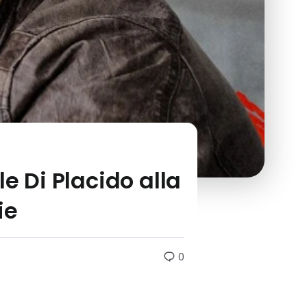
e Di Placido alla
ie
0