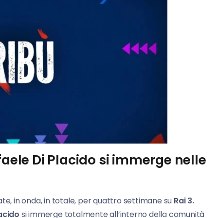
faele Di Placido si immerge nelle
e, in onda, in totale, per quattro settimane su
Rai 3.
acido
si immerge totalmente all’interno della comunità