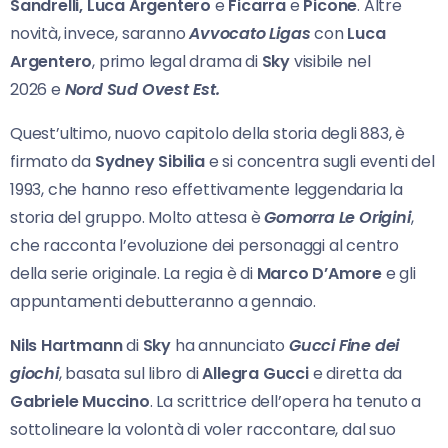
Sandrelli, Luca Argentero
e
Ficarra
e
Picone
. Altre
novità, invece, saranno
Avvocato Ligas
con
Luca
Argentero
, primo legal drama di
Sky
visibile nel
2026
e
Nord Sud Ovest Est.
Quest’ultimo, nuovo capitolo della storia degli 883, è
firmato da
Sydney Sibilia
e si concentra sugli eventi del
1993, che hanno reso effettivamente leggendaria la
storia del gruppo. Molto attesa è
Gomorra Le Origini
,
che racconta l’evoluzione dei personaggi al centro
della serie originale. La regia è di
Marco D’Amore
e gli
appuntamenti debutteranno a gennaio.
Nils Hartmann
di
Sky
ha annunciato
Gucci Fine dei
giochi
, basata sul libro di
Allegra Gucci
e diretta da
Gabriele Muccino
. La scrittrice dell’opera ha tenuto a
sottolineare la volontà di voler raccontare, dal suo