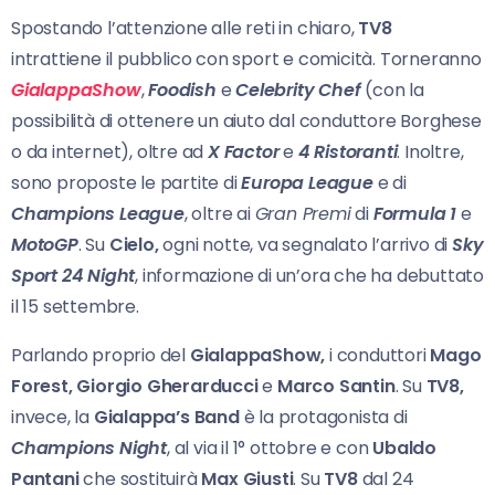
Spostando l’attenzione alle reti in chiaro,
TV8
intrattiene il pubblico con sport e comicità. Torneranno
GialappaShow
,
Foodish
e
Celebrity Chef
(con la
possibilità di ottenere un aiuto dal conduttore Borghese
o da internet), oltre ad
X Factor
e
4 Ristoranti
. Inoltre,
sono proposte le partite di
Europa League
e di
Champions League
, oltre ai
Gran Premi
di
Formula 1
e
MotoGP
. Su
Cielo,
ogni notte, va segnalato l’arrivo di
Sky
Sport 24 Night
, informazione di un’ora che ha debuttato
il 15 settembre.
Parlando proprio del
GialappaShow,
i conduttori
Mago
Forest, Giorgio Gherarducci
e
Marco Santin
. Su
TV8,
invece, la
Gialappa’s Band
è la protagonista di
Champions Night
, al via il 1° ottobre e con
Ubaldo
Pantani
che sostituirà
Max Giusti
. Su
TV8
dal 24