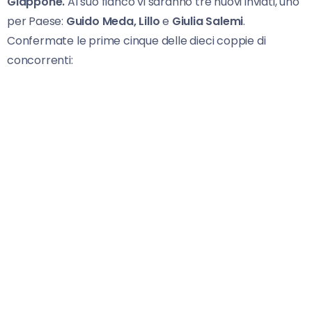
Giappone.
Al suo fianco vi saranno tre nuovi inviati, uno
per Paese:
Guido Meda, Lillo
e
Giulia Salemi
.
Confermate le prime cinque delle dieci coppie di
concorrenti: