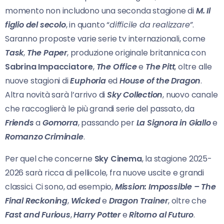
momento non includono una seconda stagione di
M. Il
figlio del secolo
, in quanto “
difficile da realizzare”
.
Saranno proposte varie serie tv internazionali, come
Task
,
The Paper
, produzione originale britannica con
Sabrina Impacciatore
,
The Office
e
The Pitt
, oltre alle
nuove stagioni di
Euphoria
ed
House of the Dragon
.
Altra novità sarà l’arrivo di
Sky Collection
, nuovo canale
che raccoglierà le più grandi serie del passato, da
Friends
a
Gomorra
, passando per
La Signora in Giallo
e
Romanzo Criminale
.
Per quel che concerne
Sky Cinema
, la stagione 2025-
2026 sarà ricca di pellicole, fra nuove uscite e grandi
classici. Ci sono, ad esempio,
Mission: Impossible – The
Final Reckoning
,
Wicked
e
Dragon Trainer
, oltre che
Fast and Furious
,
Harry Potter
e
Ritorno al Futuro
.