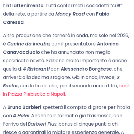
l’
intrattenimento
. Tutti confermati i cosiddetti
“cult”
della rete, a partire da
Money Road
con
Fabio
Caressa
.
Altra produzione che tornerà in onda, ma solo nel 2026,
è
Cucine da incubo
, con il presentatore
Antonino
Canavacciuolo
che ha annunciato non meglio
specificate novità. Edizione molto importante è anche
quella di
4 Ristoranti
con
Alessandro Borghese
, che
arriverà alla decima stagione. Già in onda, invece,
X
Factor
, con la finale che, per il secondo anno di fila,
sarà
in Piazza Plebiscito a Napoli
.
A
Bruno Barbieri
spetterà il compito di girare per l’Italia
con
4 Hotel
. Anche tale format è già trasmesso, con
l’arrivo del
Barbieri Plus
, bonus di cinque punti a chi
riesce a garantirgli la migliore esperienza generale. A