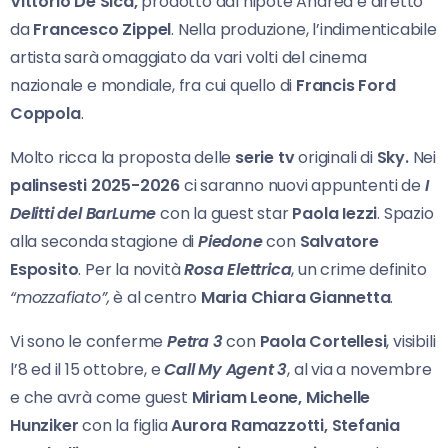
Vittorio De Sica,
prodotto dal nipote Andrea e diretto
da
Francesco Zippel
. Nella produzione, l’indimenticabile
artista sarà omaggiato da vari volti del cinema
nazionale e mondiale, fra cui quello di
Francis Ford
Coppola
.
Molto ricca la proposta delle
serie tv
originali di
Sky.
Nei
palinsesti 2025-2026
ci saranno nuovi appuntenti de
I
Delitti del BarLume
con la guest star
Paola Iezzi
. Spazio
alla seconda stagione di
Piedone
con
Salvatore
Esposito
. Per la novità
Rosa Elettrica
, un crime definito
“mozzafiato”,
è al centro
Maria Chiara Giannetta
.
Vi sono le conferme
Petra 3
con
Paola Cortellesi
, visibili
l’8 ed il 15 ottobre, e
Call My Agent 3
, al via a novembre
e che avrà come guest
Miriam Leone, Michelle
Hunziker
con la figlia
Aurora
Ramazzotti, Stefania