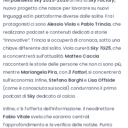
Nei
palinsesti Sky 2025-2026
arriva la
Sky Factory,
nuovo progetto che nasce per lavorare su nuovi
linguaggi ed in piattaforme diverse dalle solite. Fra i
protagonisti ci sono
Alessio Viola
e
Pablo Trincia
, che
realizzano podcast e contenuti dedicati a storie
“innovative”.
Trincia si occuperà di cronaca, sotto una
chiave differente dal solito. Viola curerà
Sky TG25
, che
si concentrerà sull’attualità.
Matteo Caccia
racconterà le storie delle persone che non ci sono più,
mentre
Mariangela Pira,
con
3 Fattori
, si concentrerà
sull’economia. Infine,
Stefano Borghi
e
Lisa Offside
(come è conosciuta sui social) condurranno il primo
podcast di
Sky
dedicato al calcio.
Infine, c’è l’offerta dell’informazione. Il neodirettore
Fabio Vitale
svela che saranno centrali
l’approfondimento e la verifica delle notizie. Punto