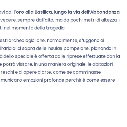
avi dal
Foro alla Basilica, lungo la via dell’Abbondanza
edere, sempre dall’alto, ma da pochi metri di altezza, i
olti nel momento della tragedia.
 resti archeologici che, normalmente, sfuggono ai
nell’aria al di sopra delle insulae pompeiane, planando in
à dello speciale è offerta dalle riprese effettuate con la
 potrà visitare, in una maniera originale, le abitazioni
 affreschi e di opere d’arte, come se camminasse
e comunicano emozioni profonde perchè è come essere