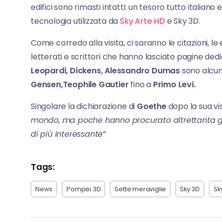
edifici sono rimasti intatti: un tesoro tutto italiano
tecnologia utilizzata da
Sky Arte HD
e Sky 3D.
Come corredo alla visita, ci saranno le citazioni, le 
letterati e scrittori che hanno lasciato pagine dedi
Leopardi, Dickens, Alessandro Dumas
sono alcun
Gensen,Teophile Gautier
fino a
Primo Levi.
Singolare la dichiarazione di
Goethe
dopo la sua vis
mondo, ma poche hanno procurato altrettanta gioi
di più interessante”
Tags:
News
Pompei 3D
Sette meraviglie
Sky 3D
Sk