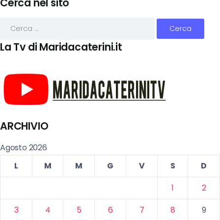
Cerca nel sito
La Tv di Maridacaterini.it
ARCHIVIO
Agosto 2026
L
M
M
G
V
S
D
1
2
3
4
5
6
7
8
9