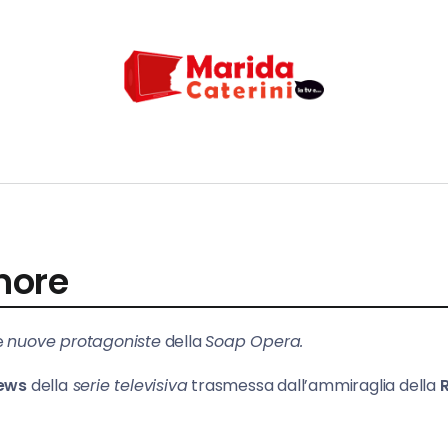
gnore
e
nuove protagoniste
della
Soap Opera.
ews
della
serie televisiva
trasmessa dall’ammiraglia della