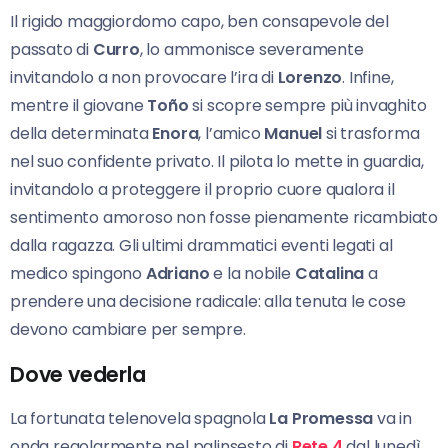
Il rigido maggiordomo capo, ben consapevole del
passato di
Curro
, lo ammonisce severamente
invitandolo a non provocare l’ira di
Lorenzo
. Infine,
mentre il giovane
Toño
si scopre sempre più invaghito
della determinata
Enora
, l’amico
Manuel
si trasforma
nel suo confidente privato. Il pilota lo mette in guardia,
invitandolo a proteggere il proprio cuore qualora il
sentimento amoroso non fosse pienamente ricambiato
dalla ragazza. Gli ultimi drammatici eventi legati al
medico spingono
Adriano
e la nobile
Catalina
a
prendere una decisione radicale: alla tenuta le cose
devono cambiare per sempre.
Dove vederla
La fortunata telenovela spagnola
La Promessa
va in
onda regolarmente nel palinsesto di
Rete 4
dal lunedì