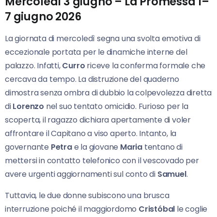
Mercoledì 3 giugno – La Promessa 1–
7 giugno 2026
La giornata di mercoledì segna una svolta emotiva di
eccezionale portata per le dinamiche interne del
palazzo. Infatti,
Curro
riceve la conferma formale che
cercava da tempo. La distruzione del quaderno
dimostra senza ombra di dubbio la colpevolezza diretta
di
Lorenzo
nel suo tentato omicidio. Furioso per la
scoperta, il ragazzo dichiara apertamente di voler
affrontare il Capitano a viso aperto. Intanto, la
governante
Petra
e la giovane
Maria
tentano di
mettersi in contatto telefonico con il vescovado per
avere urgenti aggiornamenti sul conto di
Samuel
.
Tuttavia, le due donne subiscono una brusca
interruzione poiché il maggiordomo
Cristóbal
le coglie