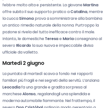
febbre molto alta e persistente. La giovane
Martina
offre subito il suo supporto pratico a
Catalina
, mentre
la cuoca
Simona
prova a somministrare alla bambina
un antico rimedio naturale della nonna. Purtroppo la
pozione si rivela del tutto inefficace contro il male.
Intanto, le domestiche
Teresa
e
Maria
consegnano al
severo
Ricardo
la sua nuova e impeccabile divisa
ufficiale da valletto.
Martedì 2 giugno
La puntata di martedì scava a fondo nei rapporti
familiari più fragili e nei segreti della servitù. L’anziana
Leocadia
fa una grande e gradita sorpresa al
marchese
Alonso
, regalandogli una splendida e
moderna automobile fiammante. Nel frattempo, il
severo
Don Cristóbal
ordina in modo perentorio a