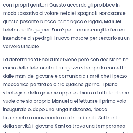
con i propri genitori. Questo accordo gli proibisce in
modo tassativo di volare nei cieli spagnoli. Nonostante
questo pesante blocco psicologico e legale,
Manuel
telefona all’ingegner
Farré
per comunicargli la ferrea
intenzione di spedirgli il nuovo motore per testarlo su un
velivolo ufficiale.
La determinata
Enora
interviene però con decisione nel
corso della telefonata. La ragazza strappa la cornetta
dalle mani del giovane e comunica a
Farré
che il pezzo
meccanico partirà solo tra qualche giorno. Il piano
strategico della giovane appare chiaro a tutti. La donna
vuole che sia proprio
Manuel
a effettuare il primo volo
inaugurale e, dopo una lunga insistenza, riesce
finalmente a convincerlo a salire a bordo. Sul fronte
della servitù, il giovane
Santos
trova una temporanea