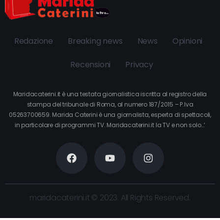
Redazione
Breaking news
News
Opinioni
Recensioni
Privacy
Maridacaterini.it è una testata giornalistica iscritta al registro della
stampa del tribunale di Roma, al numero 187/2015 – P.Iva
05263700659. Marida Caterini è una giornalista, esperta di spettacoli,
in particolare di programmi TV. Maridacaterini.it la TV e non solo…’
maridacaterini.it © 2023. All Rights Reserved.