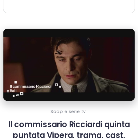
Soap e serie tv
Il commissario Ricciardi quinta
puntata Vipera, trama, cast,