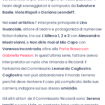
team degli sceneggiatori è composto da
Salvatore
Basile
,
Viola Rispoli
e
Doriana Leondeff.
Nel
cast artistico
l’ interprete principale è
Lino
Guanciale
, attore di teatro e protagonista di numerose
fiction italiane, tra cui:
L’Allieva 1, 2 e 3
con
Alessandra
Mastroianni,
e
Non dirlo mai al Mio Capo
con
Vanessa Incontrada
, oltre alla
Porta Rossa con
Gabriella Pession.
In quest’ultima serie, l’attore aveva
interpretato un ruolo che rimanda a Ricciardi: il
fantasma del Commissario
Leonardo Cagliostro
.
Cagliostro
non può abbandonare il mondo terreno
perché deve risolvere il caso più complicato della sua
carriera, indagare sul suo stesso
omicidio
.
Gli altri attori de Il Commissario Ricciardi sono:
Serena