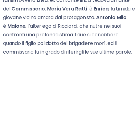
Iansiti
ovvero
Livia
, ex cantante lirica vedova amante
del
Commissario
.
Maria Vera Ratti
è
Enrica
, la timida e
giovane vicina amata dal protagonista.
Antonio Milo
è
Maione
, l’alter ego di Ricciardi, che nutre nei suoi
confronti una profonda stima. I due si conobbero
quando il figlio poliziotto del brigadiere morì, ed il
commissario fu in grado di riferirgli le sue ultime parole.