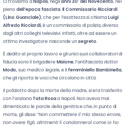
Ci troviamo a
Napoli
, negli
anni 30′ del Novecento
, nel
pieno
dell’epoca fascista
.
Il Commissario Ricciardi
(Lino Guanciale)
, che per l’esattezza si chiama
Luigi
Alfredo Ricciardi
, è un commissario di polizia, diverso
dagli altri colleghi televisivi. Infatti, oltre ad essere un
ottimo investigatore nasconde un
segreto
.
É dedito al proprio lavoro e gli unici suoi collaboratori di
fiducia sono il brigadiere
Maione
, l’antifascista dottor
Modo,
suo
medico legale
, e il
femminiello Bambinella
,
che gli riporta le voci che circolano in città.
Il poliziotto dopo la morte della madre, si era trasferito
con l’anziana
Tata Rosa
a Napoli. Non aveva mai
dimenticato le parole della genitrice che, in punto di
morte, gli disse: “
Non commettere il mio stesso errore,
non avere figli, altrimenti li condannerai come io ho