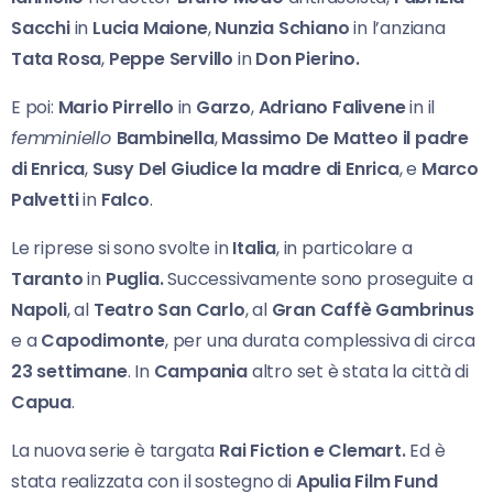
Sacchi
in
Lucia Maione
,
Nunzia Schiano
in l’anziana
Tata Rosa
,
Peppe Servillo
in
Don Pierino.
E poi:
Mario Pirrello
in
Garzo
,
Adriano Falivene
in il
femminiello
Bambinella
,
Massimo De Matteo
il padre
di Enrica
,
Susy Del Giudice
la madre di Enrica
, e
Marco
Palvetti
in
Falco
.
Le riprese si sono svolte in
Italia
, in particolare a
Taranto
in
Puglia.
Successivamente sono proseguite a
Napoli
, al
Teatro San Carlo
, al
Gran Caffè Gambrinus
e a
Capodimonte
, per una durata complessiva di circa
23 settimane
. In
Campania
altro set è stata la città di
Capua
.
La nuova serie è targata
Rai Fiction e Clemart.
Ed è
stata realizzata con il sostegno di
Apulia Film Fund