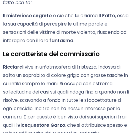
fatto con te”.
Il misterioso segreto
è ciò che lui chiama
Il Fatto
, ossia
la sua capacità di percepire le ultime parole e
sensazioni delle vittime di morte violenta, riuscendo ad
interagire con il loro
fantasma
.
Le caratteriste del commissario
Ricciardi
vive in un’atmosfera di tristezza. Indossa di
solito un soprabito di colore grigio con grosse tasche in
cui infila sempre le mani. Si occupa con estrema
sollecitudine dei casi sui quali indaga fino a quando non li
risolve, scavando a fondo in tutte le sfaccettature di
ogni omicidio. Inoltre non ha nessun interesse per la
carriera. E per questo è ben visto dai suoi superiori tra i
quali il
vicequestore Garzo
, che si attribuisce spesso e