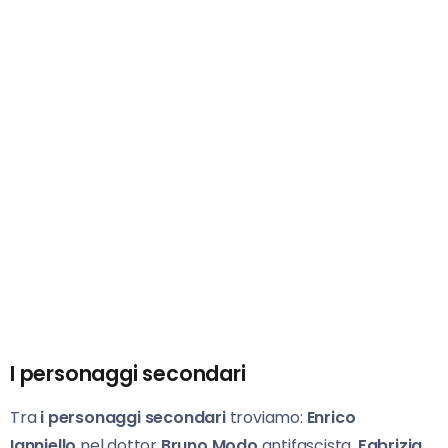
I personaggi secondari
Tra
i personaggi secondari
troviamo:
Enrico
Ianniello
nel dottor
Bruno Modo
antifascista,
Fabrizia