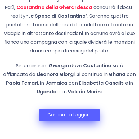
Rai2,
Costantino della Gherardesca
condurrà il docu-
reality “
Le Spose di Costantino
“. Saranno quattro
puntate nel corso delle quali il conduttore affronta un
viaggio in altrettante destinazioni. In ognuna avrà al suo
fianco una compagna con la quale dividerà le mansioni
di una coppia di coniugi del posto.
Si comincia in
Georgia
dove
Costantino
sarà
affiancato da
Eleonora Giorgi
. Si continua in
Ghana
con
Paola Ferrari
, in
Jamaica
con
Elisabetta Canalis
e in
Uganda
con
Valeria Marini
.
Continua a Leggere