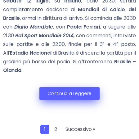
Sabato 12 luglio.
Su
Raiuno
, dalle 20.30, serata
completamente dedicata ai
Mondiali di calcio del
Brasile
, ormai in dirittura di arrivo. Si comincia alle 20.30
con
Diario Mondiale
, con
Paola Ferrari
, a seguire alle
21.30
Rai Sport Mondiale
2014
, con commenti, interviste
sulle partite e alle 22.00, finale per il 3° e 4° posto.
All’
Estadio Nacional
di Brasilia è di scena la partita per il
gradino più basso del podio. Si affronteranno
Brasile –
Olanda
.
Continua a Leggere
1
2
Successivo »