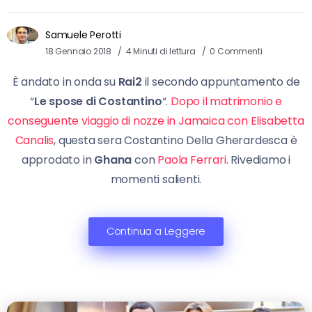
Samuele Perotti
18 Gennaio 2018
4 Minuti di lettura
0 Commenti
È andato in onda su
Rai2
il secondo appuntamento de
“
Le spose di Costantino
“.
Dopo il matrimonio e
conseguente viaggio di nozze in Jamaica con Elisabetta
Canalis
, questa sera Costantino Della Gherardesca è
approdato in
Ghana
con
Paola Ferrari
. Rivediamo i
momenti salienti.
Continua a Leggere